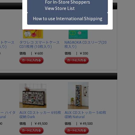
ートケース
タワレコ スマートケース
NAGAOKA CDスリーブ(20
入り)
CD1枚用 (10枚入り)
枚入り)
0
価格
￥600
価格
￥330
ワー ハイタ
AUX CDストッカー 695枚
AUX CDストッカー 540枚
ural
収納 Dark
収納 Natural
00
価格
￥49,500
価格
￥49,500