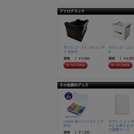
アナログラック
タワレコ・7インチコンテ
タワレコ・コンテ
ナ Black
e
価格
￥5,600
価格
￥6,50
その他便利グッズ
coade 缶バッジストック
タワレコ トレ
BOX
キにも使えるカ
ズ硬質ケース
価格
￥1,200