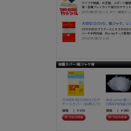
ライブや映画、お芝居、スポーツ観
場！各種プレイガイド発行のチケッ
2015/08/07 [グッズ, タワー限定グッ
大切なCD/DVD、紙ジャケ、
CDやDVDのプラケースにキズが付
バーや半円内袋、Blu-rayケース
2010/04/08 [グッズ]
保護カバー/紙ジャケ用
TOWER RECORDS CD P
disk union 
ケースカバー (60枚入り)
D用半円内袋2
価格
￥690
価格
￥380