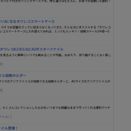
るカラビナ付きのフラッグケースです。持ち運びはもちろん、お家での収納にも便利！
1/4になるタワレコスマートケース
そろそろお部屋のラックに収まらなくなってきた…そんな方にオススメする『タワレコ
レコスマートケースに入れ替えてみれば、とってもスッキリ！収納スペースが4倍～5
レコB2/B3/A2/A3ポスターファイル
ムを見るように簡単にいつでも眺めることが可能。丸めたり、折り曲げることなく新し
ズ]
ファイル収納ホルダー
サイズのクリアファイルが収納できる収納ホルダーと、A5サイズのクリアファイルが
ズ]
、たくさんコレクションしたものをいつまでも綺麗なままで守ってくれる便利アイテ
ファイル）]
ファイル登場！