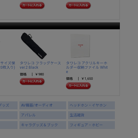
キサイズ保
タワレコ フラッグケース
タワレコ アクリルキーホ
20枚入り)
ver.2 Black
ルダー収納ファイル Whit
e
価格
￥980
価格
￥1,650
グッズ
AV機器/オーディオ
ヘッドホン・イヤホン
アパレル
生活雑貨
キャラグッズ＆ブック
フィギュア・ホビー