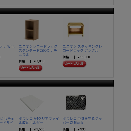
ナ Whit
ユニオンレコードラック
ユニオン スタッキングレ
スタンダード2BOX ナチ
コードラック アングル
ュラル
0
価格
￥11,800
価格
￥7,800
カにもチェ
タワレコ A4クリアファイ
タワレコ 中身を守るジッ
ードサイ
ル収納ホルダー
パー袋 Black
価格
￥1,500
価格
￥330