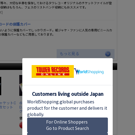
戦等々、大切な半券を保存しておけるタワレコ・オリジナルのチケットファイルが登
ト収納はもちろん、フェスのリストバンド収納にもおススメです。
ズ]
レコードの保護カバー
かないように保護カバーでしっかりガード。紙ジャケ・ファンに人気の専用ビニールカ
専用の保護カバーなどもご用意しております。
もっと見る
紙ジャケットC
disk union 紙ジャケットC
disk union 縁なしビニー
5枚セット
D用クリアケース小(シン
ルカバー (紙ジャケットC
グル用) 5枚セット
D用) 25枚セット
価格
￥980
価格
￥380