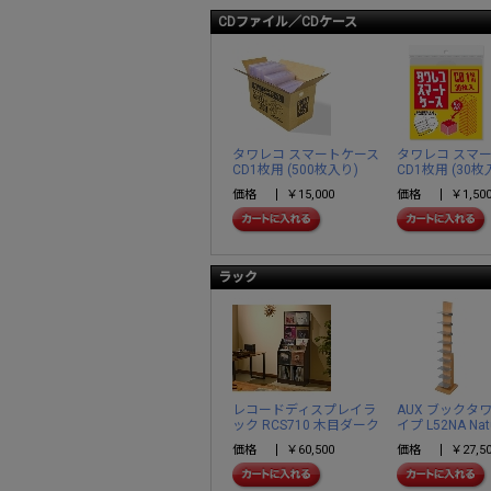
CDファイル／CDケース
タワレコ スマートケース
タワレコ スマ
CD1枚用 (500枚入り)
CD1枚用 (30枚
価格
￥15,000
価格
￥1,50
ラック
レコードディスプレイラ
AUX ブックタ
ック RCS710 木目ダーク
イプ L52NA Nat
価格
￥60,500
価格
￥27,5