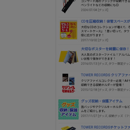
コンサート用のフラッグが収納でき
ペンライトなどの収納にも◎
2024/07/04 [グッズ]
CDを圧縮収納！保管スペースが
大切なCDのコレクションが増えて、
スマートケース』！思い切って、タワ
倍に広がります！
2017/10/02 [グッズ]
大切なポスターを綺麗に保存！タワ
大人気のポスターファイル！アルバ
い状態で保存ができます！
2016/01/13 [グッズ, タワー限定グッ
TOWER RECORDS クリア
クリアファイルコレクター必見！A4
収納できる収納ホルダーが登場！
2015/12/18 [グッズ, タワー限定グッ
グッズ収納・保護アイテム
缶バッジやアクリルキーホルダーなど
ムをご紹介します。
2017/11/27 [グッズ, 収納グッズ（
TOWER RECORDSチケット