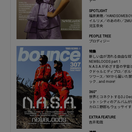
ナー
SPOTLIGHT
福原美穂／HANDSOMEBOY
イルリメ／のあのわ／2MUC
児玉奈央
PEOPLE TREE
プロディジー
特集
新しい血が流れる自由な奴
NEWBLOODS part 1
N.A.S.A.がめざす音の
クドゥルとディプロ／ボル
ツワース／NYから届いた
ック...and more!
360°
世界とコネクトするDJ De
ット・シティのアルバムがS
カロニ野郎もウェッサイす
EXTRA FEATURE
吉井和哉