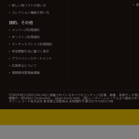
音
欲しい物リストの使い方
コレクション機能の使い方
規約、その他
メンバーズ利用規約
オンライン利用規約
マーケットプレイス利用規約
特定商取引法に基づく表示
プライバシーステートメント
広告停止について
酒類販売管理者標識
TOWER RECORDS ONLINEに掲載されているすべてのコンテンツ(記事、画像、音声デ
情報の一部はRovi Corporation.、japan music data、(株)シーディージャーナルより提供
タワーレコード株式会社 東京都公安委員会 古物商許可 第302191605310号