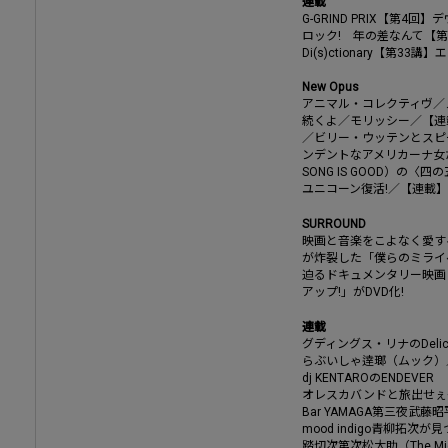
連載
G-GRIND PRIX――【第
ロック! 年の差なんて――【
Di(s)ctionary――【第33
New Opus
アニマル・コレクティヴ／
続くよ／モリッシー／【連載
／ビリー・ウッテンとスピ
ンデントなアメリカーナ女
SONG IS GOOD）の
ユニコーン復活!／【連載】RO
SURROUND
映画と音楽をこよなく愛す
が炸裂した「僕らのミライ
迫るドキュメンタリー映画
アップ!」がDVD化!
連載
グディングス・リナのDelicio
らぶいしゃ――逹瑯（ムック）／
dj KENTAROのENDEVER
オレスカバンドと旅出せぇ
Bar YAMAGA第三夜――
mood indigo――青柳拓
踏切次第――次松大助（The M