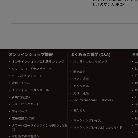
UJTのマンガDROP!
オンラインショップ情報
よくあるご質問 (Q&A)
音
オンラインショップ売れ筋ランキング
オンラインショッピング
ニ
タワーレコード全店チャート
N
配送単位
セール＆キャンペーン
T
注文の確認
注目アイテム
b
キャンセル
インフォメーションメール
in
交換・返品
新規会員登録
T
For International Customers
ショッピングカート
イ
お知らせ
マイページ
K
店舗取置き/予約
Mi
マーケットプレイス
タワーレコードオンラインが選ばれる理
フ
マーケットプレイスはじめてガイド
由
ソ
はじめてのお客様へ