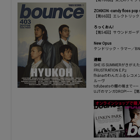
【第100回】栄光のディラ
ZOKKON -candy floss pop s
【第66回】エレクトリック
ろっくおん!
【第54回】サウンドガーデ
New Opus
ケンドリック・ラマー／BNQ
連載
SHE IS SUMMERがきがえ
FRUSTRATION E.P.』
fhánaのわんだふるレコ
ルーヴ
tofubeatsの棚の端まで—
UJTのマンガDROP!——【第