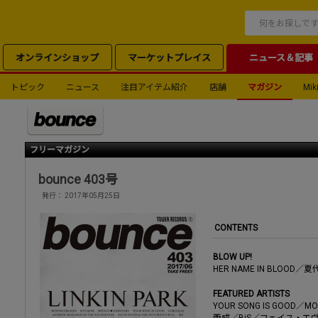
オンラインショップ
マーケットプレイス
ニュース＆記事
トピック
ニュース
注目アイテム紹介
店舗
マガジン
Miki
フリーマガジン
bounce 403号
発行： 2017年05月25日
CONTENTS
BLOW UP!
HER NAME IN BLOO
FEATURED ARTISTS
YOUR SONG IS GOOD／
西成／BiS／フェイス・エヴァ