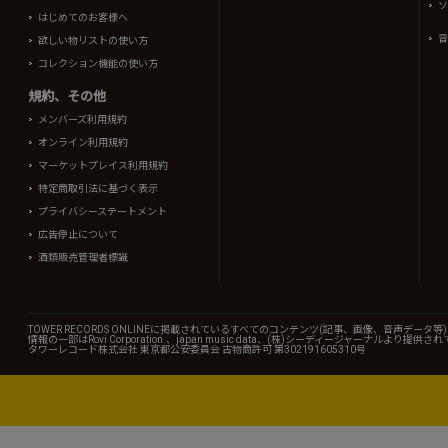
ソ
はじめてのお客様へ
音
欲しい物リストの使い方
コレクション機能の使い方
規約、その他
メンバーズ利用規約
オンライン利用規約
マーケットプレイス利用規約
特定商取引法に基づく表示
プライバシーステートメント
広告停止について
酒類販売管理者標識
TOWER RECORDS ONLINEに掲載されているすべてのコンテンツ(記事、画像、音声デ
情報の一部はRovi Corporation.、japan music data、(株)シーディージャーナルより提供
タワーレコード株式会社 東京都公安委員会 古物商許可 第302191605310号