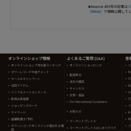
★bounce 403号の記事は
〈Mikiki〉
で随時公開して
オンラインショップ情報
よくあるご質問 (Q&A)
音
オンラインショップ売れ筋ランキング
オンラインショッピング
ニ
タワーレコード全店チャート
N
配送単位
セール＆キャンペーン
T
注文の確認
注目アイテム
b
キャンセル
インフォメーションメール
in
交換・返品
新規会員登録
T
For International Customers
ショッピングカート
イ
お知らせ
マイページ
K
店舗取置き/予約
Mi
マーケットプレイス
タワーレコードオンラインが選ばれる理
フ
マーケットプレイスはじめてガイド
由