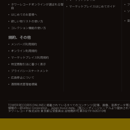
タワーレコードオンラインが選ばれる理
フ
マーケットプレイスはじめてガイド
由
ソ
はじめてのお客様へ
音
欲しい物リストの使い方
コレクション機能の使い方
規約、その他
メンバーズ利用規約
オンライン利用規約
マーケットプレイス利用規約
特定商取引法に基づく表示
プライバシーステートメント
広告停止について
酒類販売管理者標識
TOWER RECORDS ONLINEに掲載されているすべてのコンテンツ(記事、画像、音声デ
情報の一部はRovi Corporation.、japan music data、(株)シーディージャーナルより提供
タワーレコード株式会社 東京都公安委員会 古物商許可 第302191605310号