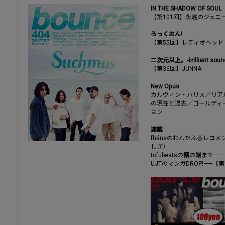
IN THE SHADOW OF SOUL
【第101回】永遠のジュニ
ろっくおん!
【第55回】レディオヘッド『O
二次元以上。-brilliant sounds
【第36回】JUNNA
New Opus
カルヴィン・ハリス／リア
の現在と過去／ゴールディー
ョン
連載
fhánaのわんだふるレコメ
しぎ）
tofubeatsの棚の端まで
UJTのマンガDROP!——【第