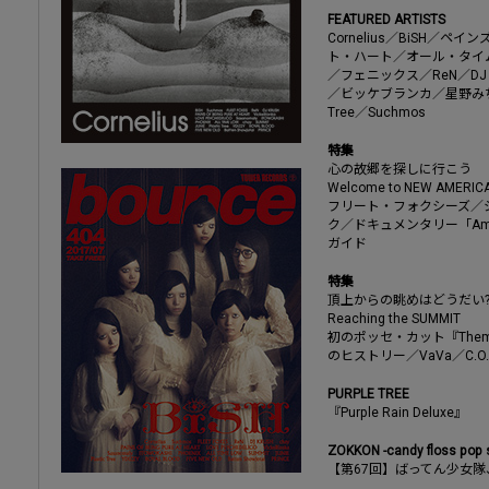
FEATURED ARTISTS
Cornelius／BiSH／
ト・ハート／オール・タイ
／フェニックス／ReN／DJ KR
／ビッケブランカ／星野みちる
Tree／Suchmos
特集
心の故郷を探しに行こう
Welcome to NEW AMERIC
フリート・フォクシーズ／
ク／ドキュメンタリー「Ame
ガイド
特集
頂上からの眺めはどうだい
Reaching the SUMMIT
初のポッセ・カット『Theme
のヒストリー／VaVa／C.O
PURPLE TREE
『Purple Rain Deluxe』
ZOKKON -candy floss pop s
【第67回】ばってん少女隊、Fl