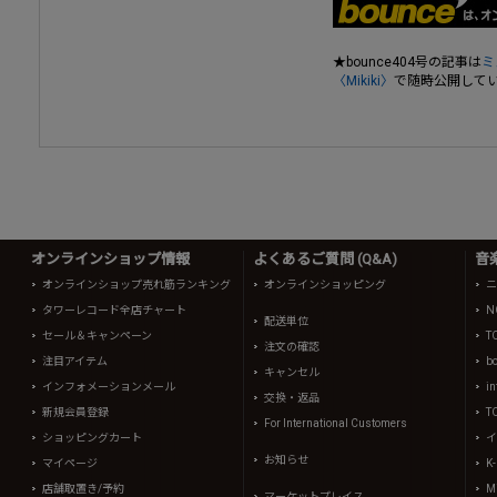
★bounce404号の記事は
ミ
〈Mikiki〉
で随時公開して
オンラインショップ情報
よくあるご質問 (Q&A)
音
オンラインショップ売れ筋ランキング
オンラインショッピング
ニ
タワーレコード全店チャート
N
配送単位
セール＆キャンペーン
T
注文の確認
注目アイテム
b
キャンセル
インフォメーションメール
in
交換・返品
新規会員登録
T
For International Customers
ショッピングカート
イ
お知らせ
マイページ
K
店舗取置き/予約
Mi
マーケットプレイス