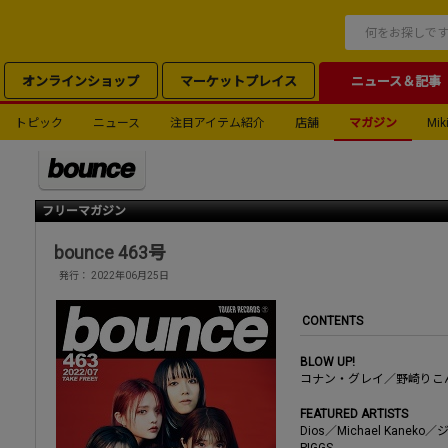
オンラインショップ
マーケットプレイス
ニュース＆記事
トピック
ニュース
注目アイテム紹介
店舗
マガジン
Miki
フリーマガジン
bounce 463号
発行： 2022年06月25日
CONTENTS
BLOW UP!
コナン・グレイ／野崎りこ
FEATURED ARTISTS
Dios／Michael Kanek
PIGGS