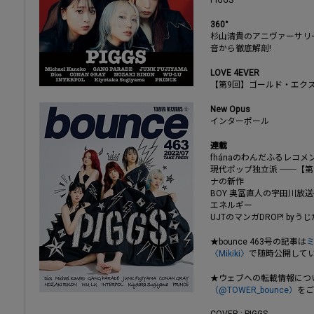
360°
杉山清貴のアニヴァーサリ
音から徹底解剖!
LOVE 4EVER
【第9回】ゴールド・エク
New Opus
インターポール
連載
fhánaのわんだふるレコメ
現代ポップ独立派 ──【
ナの新作
BOY 奥冨直人の宇田川放
エネルギー
UJTのマンガDROP! by
★bounce 463号の記事は
〈Mikiki〉
で随時公開して
★ウェブへの転載情報につ
（@TOWER_bounce）
をご