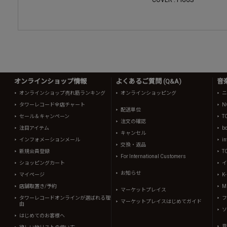
COVER : PIGGS
オンラインショップ情報
よくあるご質問 (Q&A)
音
オンラインショップ売れ筋ランキング
オンラインショッピング
ニ
タワーレコード全店チャート
N
配送単位
セール＆キャンペーン
T
注文の確認
注目アイテム
b
キャンセル
インフォメーションメール
in
交換・返品
新規会員登録
T
For International Customers
ショッピングカート
イ
お知らせ
マイページ
K
店舗取置き/予約
Mi
マーケットプレイス
タワーレコードオンラインが選ばれる理
フ
マーケットプレイスはじめてガイド
由
ソ
はじめてのお客様へ
音