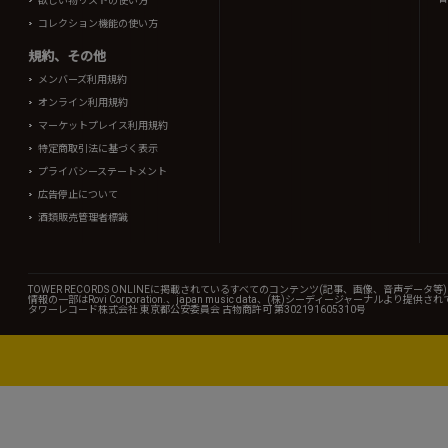
欲しい物リストの使い方
コレクション機能の使い方
規約、その他
メンバーズ利用規約
オンライン利用規約
マーケットプレイス利用規約
特定商取引法に基づく表示
プライバシーステートメント
広告停止について
酒類販売管理者標識
TOWER RECORDS ONLINEに掲載されているすべてのコンテンツ(記事、画像、音声デ
情報の一部はRovi Corporation.、japan music data、(株)シーディージャーナルより提供
タワーレコード株式会社 東京都公安委員会 古物商許可 第302191605310号