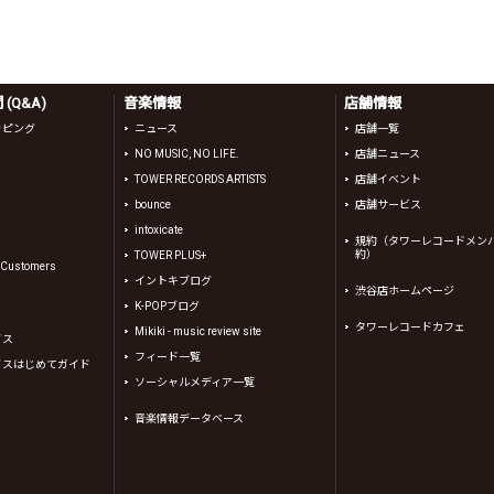
(Q&A)
音楽情報
店舗情報
ッピング
ニュース
店舗一覧
NO MUSIC, NO LIFE.
店舗ニュース
TOWER RECORDS ARTISTS
店舗イベント
bounce
店舗サービス
intoxicate
規約（タワーレコードメン
約）
TOWER PLUS+
l Customers
イントキブログ
渋谷店ホームページ
K-POPブログ
タワーレコードカフェ
Mikiki - music review site
イス
フィード一覧
イスはじめてガイド
ソーシャルメディア一覧
音楽情報データベース