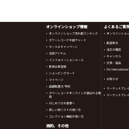
オンラインショップ情報
よくあるご質問 
オンラインショップ売れ筋ランキング
オンラインショ
タワーレコード全店チャート
配送単位
セール＆キャンペーン
注文の確認
注目アイテム
キャンセル
インフォメーションメール
交換・返品
新規会員登録
For Internationa
ショッピングカート
お知らせ
マイページ
店舗取置き/予約
マーケットプレ
タワーレコードオンラインが選ばれる理
マーケットプレ
由
はじめてのお客様へ
欲しい物リストの使い方
コレクション機能の使い方
規約、その他