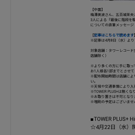
【中面】
梅澤美波さん、五百城茉央
3人による『最後に階段を
についての直筆メッセージ
【
記事はこちらで読めます
※記事は4月8日（水）よ
対象店舗：タワーレコード
店舗除く）
※より多くの方に手に取っ
お1人様各1部までとさせ
※配布開始時間は店舗によ
い。
※天候や交通事情により入
※TOWER PLUS+は無
※お取り置きは不可となり
※増刷の予定はございませ
■TOWER PLUS+ Hi
☆4月22日（水