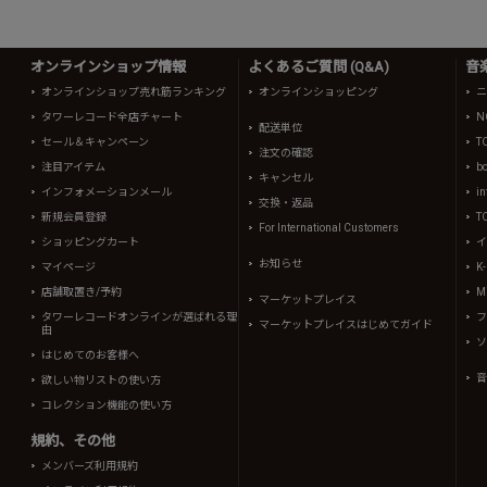
オンラインショップ情報
よくあるご質問 (Q&A)
音
オンラインショップ売れ筋ランキング
オンラインショッピング
ニ
タワーレコード全店チャート
N
配送単位
セール＆キャンペーン
T
注文の確認
注目アイテム
b
キャンセル
インフォメーションメール
in
交換・返品
新規会員登録
T
For International Customers
ショッピングカート
イ
お知らせ
マイページ
K
店舗取置き/予約
Mi
マーケットプレイス
タワーレコードオンラインが選ばれる理
フ
マーケットプレイスはじめてガイド
由
ソ
はじめてのお客様へ
音
欲しい物リストの使い方
コレクション機能の使い方
規約、その他
メンバーズ利用規約