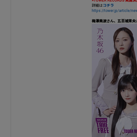
×TOWER RECORDS 実施
詳細は
コチラ
https://tower.jp/article/
梅澤美波さん、五百城茉央