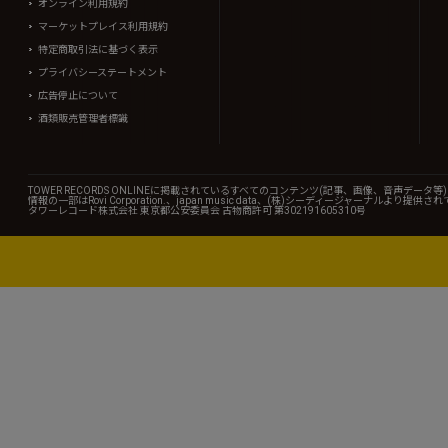
オンライン利用規約
マーケットプレイス利用規約
特定商取引法に基づく表示
プライバシーステートメント
広告停止について
酒類販売管理者標識
TOWER RECORDS ONLINEに掲載されているすべてのコンテンツ(記事、画像、音声デ
情報の一部はRovi Corporation.、japan music data、(株)シーディージャーナルより提供
タワーレコード株式会社 東京都公安委員会 古物商許可 第302191605310号