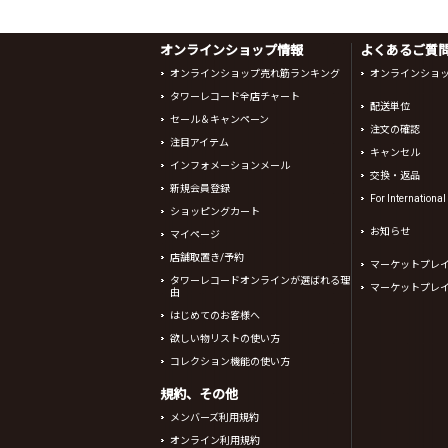
オンラインショップ情報
よくあるご質問 
オンラインショップ売れ筋ランキング
オンラインショ
タワーレコード全店チャート
配送単位
セール＆キャンペーン
注文の確認
注目アイテム
キャンセル
インフォメーションメール
交換・返品
新規会員登録
For Internationa
ショッピングカート
お知らせ
マイページ
店舗取置き/予約
マーケットプレ
タワーレコードオンラインが選ばれる理
マーケットプレ
由
はじめてのお客様へ
欲しい物リストの使い方
コレクション機能の使い方
規約、その他
メンバーズ利用規約
オンライン利用規約