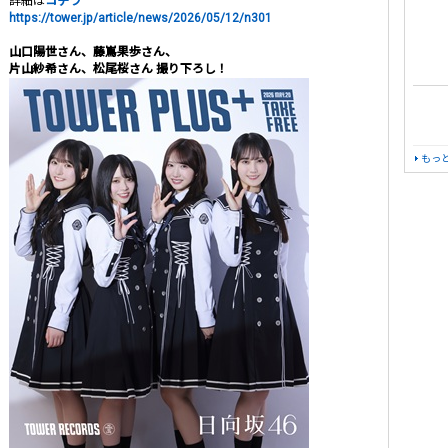
詳細は
コチラ
https://tower.jp/article/news/2026/05/12/n301
山口陽世さん、藤嶌果歩さん、
片山紗希さん、松尾桜さん 撮り下ろし！
もっ