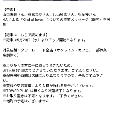
【中面】
山口陽世さん、藤嶌果歩さん、片山紗希さん、松尾桜さん
4人による『Kind of love』についての直筆メッセージ（転写）を掲
載！
【記事はこちらで読めます】
※記事は5月20日（水）よりアップ開始となります。
対象店舗：タワーレコード全店（オンライン・カフェ、一部休業
店舗除く）
※より多くの方に手に取って頂きたいため、
お1人様各1部までとさせていただきます。ご了承ください。
※配布開始時間は店舗により異なりますので、予めご了承下さ
い。
※天候や交通事情により入荷が遅れる場合がございます。
※TOWER PLUS+は無くなり次第終了となります。
※お取り置きは不可となります。ご了承ください。
※増刷の予定はございません