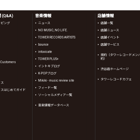
(Q&A)
音楽情報
店舗情報
ッピング
ニュース
店舗一覧
NO MUSIC, NO LIFE.
店舗ニュース
TOWER RECORDS ARTISTS
店舗イベント
bounce
店舗サービス
intoxicate
規約（タワーレコードメン
約）
TOWER PLUS+
l Customers
イントキブログ
渋谷店ホームページ
K-POPブログ
タワーレコードカフェ
Mikiki - music review site
イス
フィード一覧
イスはじめてガイド
ソーシャルメディア一覧
音楽情報データベース