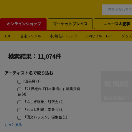
オンラインショップ
マーケットプレイス
ニュース＆記事
TOP
音楽ジャンル
本/雑誌/コミック
DVD/ブルーレイ
グッズ
検索結果：11,074件
アーティスト名で絞り込む
?山英男 (1)
「21世紀の『日本事情』」編集委員
会 (4)
「ふしぎ現象」研究会 (2)
「もっと明鏡」委員会 (3)
「回文レッスン」編集室 (1)
もっと見る