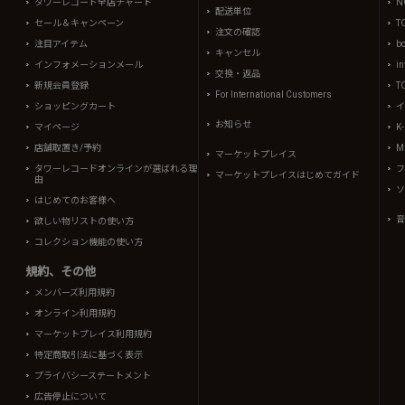
タワーレコード全店チャート
N
配送単位
セール＆キャンペーン
T
注文の確認
注目アイテム
b
キャンセル
インフォメーションメール
in
交換・返品
新規会員登録
T
For International Customers
ショッピングカート
イ
お知らせ
マイページ
K
店舗取置き/予約
Mi
マーケットプレイス
タワーレコードオンラインが選ばれる理
フ
マーケットプレイスはじめてガイド
由
ソ
はじめてのお客様へ
音
欲しい物リストの使い方
コレクション機能の使い方
規約、その他
メンバーズ利用規約
オンライン利用規約
マーケットプレイス利用規約
特定商取引法に基づく表示
プライバシーステートメント
広告停止について