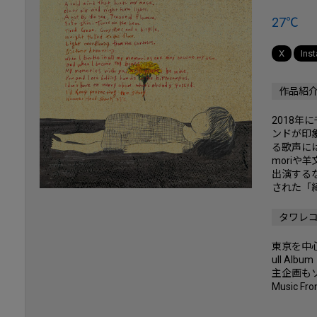
27℃
X
Ins
作品紹
2018
ンドが印
る歌声に
moriや
出演する
された「
タワレ
東京を中心
ull A
主企画もソ
Music