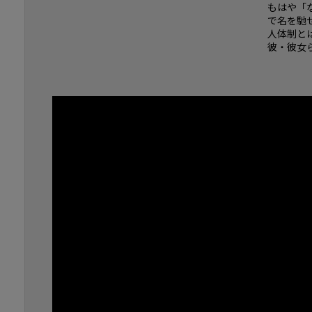
もはや「
で名を馳
人体制と
彼・彼女