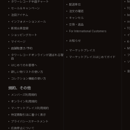
タワーレコード全店チャート
N
配送単位
セール＆キャンペーン
T
注文の確認
注目アイテム
b
キャンセル
インフォメーションメール
in
交換・返品
新規会員登録
T
For International Customers
ショッピングカート
イ
お知らせ
マイページ
K
店舗取置き/予約
Mi
マーケットプレイス
タワーレコードオンラインが選ばれる理
フ
マーケットプレイスはじめてガイド
由
ソ
はじめてのお客様へ
音
欲しい物リストの使い方
コレクション機能の使い方
規約、その他
メンバーズ利用規約
オンライン利用規約
マーケットプレイス利用規約
特定商取引法に基づく表示
プライバシーステートメント
広告停止について