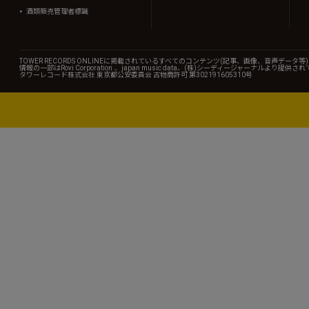
酒類販売管理者標識
TOWER RECORDS ONLINEに掲載されているすべてのコンテンツ(記事、画像、音声デ
情報の一部はRovi Corporation.、japan music data、(株)シーディージャーナルより提供
タワーレコード株式会社 東京都公安委員会 古物商許可 第302191605310号