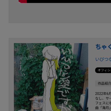
ちゃ
いびつ
オフィシ
作品紹
2022年
なし、サ
フェスに
曲「海月