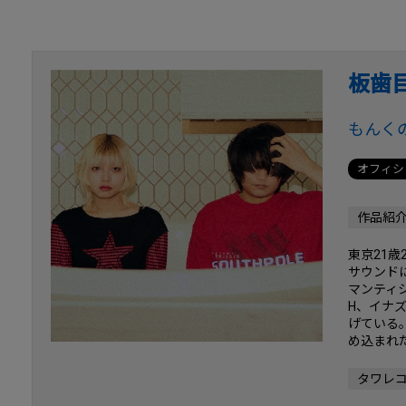
板歯
もんく
オフィシ
作品紹
東京21
サウンド
マンティシ
H、イナ
げている
め込まれた
タワレ