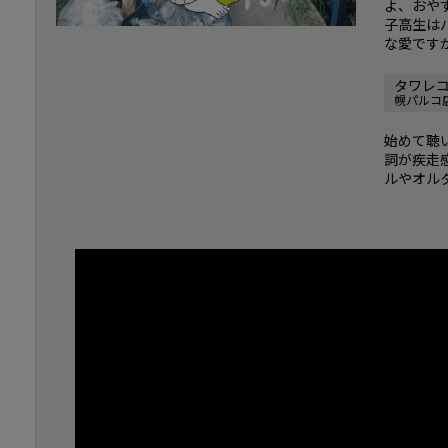
よ、おや
子高生は
な愛です
タワレ
幌パルコ
始めて聴
詞が疾走
ルやオル