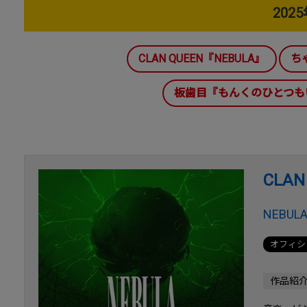
202
CLAN QUEEN『NEBULA』
ち
板歯目『もんくのひとつも
CLAN
NEBUL
オフィシ
作品紹