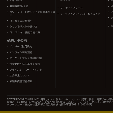
マイページ
K
店舗取置き/予約
Mi
マーケットプレイス
タワーレコードオンラインが選ばれる理
フ
マーケットプレイスはじめてガイド
由
ソ
はじめてのお客様へ
音
欲しい物リストの使い方
コレクション機能の使い方
規約、その他
メンバーズ利用規約
オンライン利用規約
マーケットプレイス利用規約
特定商取引法に基づく表示
プライバシーステートメント
広告停止について
酒類販売管理者標識
TOWER RECORDS ONLINEに掲載されているすべてのコンテンツ(記事、画像、音声デ
情報の一部はRovi Corporation.、japan music data、(株)シーディージャーナルより提供
タワーレコード株式会社 東京都公安委員会 古物商許可 第302191605310号