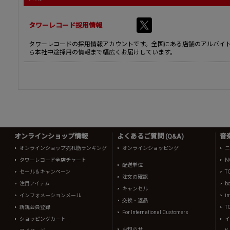
タワーレコード採用情報
タワーレコードの採用情報アカウントです。全国にある店舗のアルバイ
ら本社中途採用の情報まで幅広くお届けしています。
オンラインショップ情報
よくあるご質問 (Q&A)
音
オンラインショップ売れ筋ランキング
オンラインショッピング
ニ
タワーレコード全店チャート
N
配送単位
セール＆キャンペーン
T
注文の確認
注目アイテム
b
キャンセル
インフォメーションメール
in
交換・返品
新規会員登録
T
For International Customers
ショッピングカート
イ
お知らせ