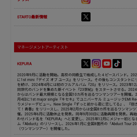
STARTO最新情報
マネージメントアーティスト
KEPURA
2020年9月に活動を開始。高校の同級生で結成した４ピースバンド。202
に1st mini『デイズ オブ ユース』をリリース。その後もコンスタントに
を続け、2024年4月には初のフルアルバム『20』をリリース。2023年1
同世代のバンドを集めた新イベント『23世紀』をスタートさせる。202
からはバンド最大規模となる全国10カ所を巡るワンマンツアーを開催。20
月4日に1st major single『キセキ』でユニバーサル ミュージックEMI Rec
りメジャーデビュー。New Single『ずっと前から君に恋してる』、『抱
て！青春』をリリースし、2025年2月からは全国8カ所を巡るワンマンツ
催。2025年6月に活動休止を発表。同年9月30日に活動再開を発表。再
わせバンド名を「KEPURA」へと変更し、2025年12月にメジャー初とな
ム『Abduct』のリリースし、2026年1月に全国8箇所の「Abduct Tour 20
（ワンマンツアー）を開催した。