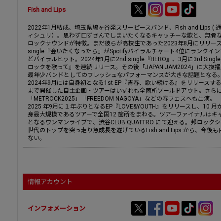
Fish and Lips
2022年1月結成、埼玉県鳩ヶ谷発スリーピースバンド、Fish and Lips (
ィシュリ）。思わず口ずさんでしまいたくなるキャッチーな歌と、無骨
ロックサウンドが特徴。まだ彼らが高校生であった2023年8月にリリース
single『会いたくなったら』がSpotifyバイラルチャート4位にランクイ
どバイラルヒット。2024年1月に2nd single『HERO』、3月に3rd Sing
ロックを歌って』を連続リリース。その後「JAPAN JAM2024」に大抜
最年少バンドとしてのフレッシュなパフォーマンスが大きな話題となる
2024年9月には自身初となる1st EP『青春、歌い続ける』をリリースす
まで開催した自主企画・ツアーはいずれも全箇所ソールドアウト。さら
「METROCK2025」「FREEDOM NAGOYA」などの春フェスへも出演。
2025 年9月に１年ぶりとなるEP『LOVE&YOUTH』をリリースし、10 
身最大規模であるツアーで全国12 箇所をまわる。ツアーファイナルはキ
となるワンマンライブで、渋谷CLUB QUATTRO にて迎える。邦ロック
世代のトップを突っ走り急成長を遂げているFish and Lips から、今後
ない。
情報アカウント
インフォメーション