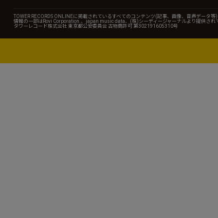
TOWER RECORDS ONLINEに掲載されているすべてのコンテンツ(記事、画像、音声デ
情報の一部はRovi Corporation.、japan music data、(株)シーディージャーナルより提供
タワーレコード株式会社 東京都公安委員会 古物商許可 第302191605310号