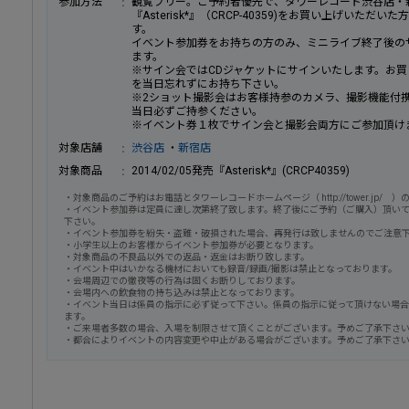
参加方法
観覧フリー。ご予約者優先で、タワーレコード渋谷店・新宿
『Asterisk*』（CRCP-40359)をお買い上げいた
す。
イベント参加券をお持ちの方のみ、ミニライブ終了後の
ます。
※サイン会ではCDジャケットにサインいたします。お買い上
を当日忘れずにお持ち下さい。
※2ショット撮影会はお客様持参のカメラ、撮影機能付
当日必ずご持参ください。
※イベント券１枚でサイン会と撮影会両方にご参加頂け
対象店舗
渋谷店
・
新宿店
対象商品
2014/02/05発売『Asterisk*』(CRCP40359)
・対象商品のご予約はお電話とタワーレコードホームページ（ http://tower.jp
・イベント参加券は定員に達し次第終了致します。終了後にご予約（ご購入）頂い
下さい。
・イベント参加券を紛失・盗難・破損された場合、再発行は致しませんのでご注意
・小学生以上のお客様からイベント参加券が必要となります。
・対象商品の不良品以外での返品・返金はお断り致します。
・イベント中はいかなる機材においても録音/録画/撮影は禁止となっております。
・会場周辺での徹夜等の行為は固くお断りしております。
・会場内への飲食物の持ち込みは禁止となっております。
・イベント当日は係員の指示に必ず従って下さい。係員の指示に従って頂けない場
ます。
・ご来場者多数の場合、入場を制限させて頂くことがございます。予めご了承下さ
・都合によりイベントの内容変更や中止がある場合がございます。予めご了承下さ