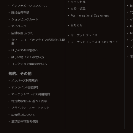
キャンセル
インフォメーションメール
in
交換・返品
新規会員登録
T
For International Customers
ショッピングカート
イ
お知らせ
マイページ
K
店舗取置き/予約
Mi
マーケットプレイス
タワーレコードオンラインが選ばれる理
フ
マーケットプレイスはじめてガイド
由
ソ
はじめてのお客様へ
音
欲しい物リストの使い方
コレクション機能の使い方
規約、その他
メンバーズ利用規約
オンライン利用規約
マーケットプレイス利用規約
特定商取引法に基づく表示
プライバシーステートメント
広告停止について
酒類販売管理者標識