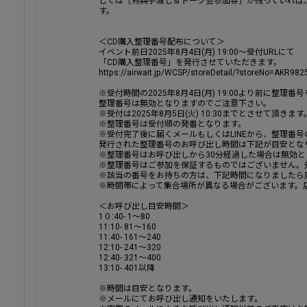
しては［特典手渡し＆トーク会参加券］が残っていれば
す。
＜CD購入整理番号配布について＞
イベント前日2025年8月4日(月) 19:00～受付URLにて
「CD購入整理番号」を発行させていただきます。
https://airwait.jp/WCSP/storeDetail/?storeNo=AKR98
※受付時間の2025年8月4日(月) 19:00より前に整理
整理番号は無効となりますのでご注意下さい。
※受付は2025年8月5日(火) 10:30までとさせて頂きます
※整理番号は受付順の発番となります。
※受付完了後に届くメールもしくはLINEから、整理番
発行された整理番号のお呼び出し時間は下記が目安とな
※整理番号はお呼び出しから30分経過した場合は無効と
※整理番号はご参加を保証するものではございません。
※該当の番号をお持ちの方は、下記時間になりましたら
※時間帯によって集合場所が異なる場合がございます。
＜お呼び出し目安時間＞
1０:40- 1～80
11:10- 81～160
11:40- 161～240
12:10- 241～320
12:40- 321～400
13:10- 401以降
※時間は目安となります。
※メールにてお呼び出し通知をいたします。