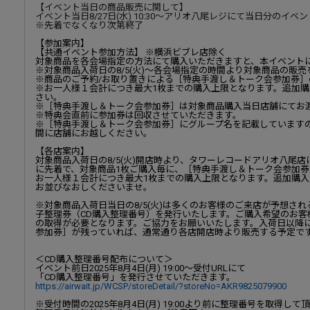
【イベント当日の商品販売に関して】
イベント当日8/27日(水) 10:30～
アリオ八尾レジにて当日分のイベン
※先着でなくなり次第終了
【参加案内】
【共通イベント参加方法】 ※横浜ビブレ店除く
対象商品を各会場指定の方法にて購入いただきますと、本イベント
※対象商品入荷日の8/5(火)～各会場指定の時間より対象商品の販
※商品のご予約/お取り置きによる［特典手渡し＆トーク会参加券
※お一人様１会計につき最大1枚までの購入上限となります。追加
さい。
※［特典手渡し＆トーク会参加券］は対象商品購入当日店舗にてお
※特典会直前に参加券は回収させていただきます。
※［特典手渡し＆トーク会参加券］にグループ名を記載しています
間に店舗にお越しください。
【各店案内】
対象商品入荷日の8/5(火)開店時より、タワーレコードアリオ八尾
に先着で、対象商品1枚ご購入毎に、［特典手渡し＆トーク会参加券
お一人様１会計につき最大1枚までの購入上限となります。追加購
お並びなおしくださいませ。
※対象商品入荷日当日の8/5(火)は多くのお客様のご来店が予想さ
子整理券（CD購入整理番号）を発行いたします。ご購入希望のお客
の取得が必要となります。ご協力をお願いいたします。入荷日以降
参加券］が残っていれば、通常通り各店開店時より販売する予定で
＜CD購入整理番号配布について＞
イベント前日2025年8月4日(月) 19:00～受付URLにて
「CD購入整理番号」を発行させていただきます。
https://airwait.jp/WCSP/storeDetail/?storeNo=AKR9825079900
※受付時間の2025年8月4日(月) 19:00より前に整理番号を取得して