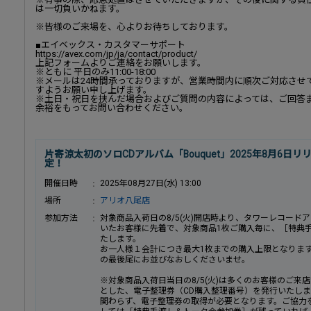
は一切負いかねます。
※皆様のご来場を、心よりお待ちしております。
■エイベックス・カスタマーサポート
https://avex.com/jp/ja/contact/product/
上記フォームよりご連絡をお願いします。
※ともに 平日のみ11:00-18:00
※メールは24時間承っておりますが、営業時間内に順次ご対応させ
すようお願い申し上げます。
※土日・祝日を挟んだ場合およびご質問の内容によっては、ご回答
余裕をもってお問い合わせください。
片寄涼太初のソロCDアルバム「Bouquet」2025年8月6
定！
開催日時
2025年08月27日(水) 13:00
場所
アリオ八尾店
参加方法
対象商品入荷日の8/5(火)開店時より、タワーレコー
いたお客様に先着で、対象商品1枚ご購入毎に、［特典
たします。
お一人様１会計につき最大1枚までの購入上限となりま
の最後尾にお並びなおしくださいませ。
※対象商品入荷日当日の8/5(火)は多くのお客様のご
とした、電子整理券（CD購入整理番号）を発行いたし
関わらず、電子整理券の取得が必要となります。ご協力