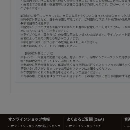
・会場内での、他のお客様への寄りかかり行為など、周りのお客様にご迷惑になる
・会場までの交通費・宿泊費等はお客様ご自身のご負担となります。万が一、イベ
ご了承ください。
■日傘のご使用につきましては、当日の会場アナウンスに従っていただけますようお
※熱中症対策のため、日傘の使用は可能ですが、ご利用時は下記「傘使用時の注意
◆傘使用時の注意事項
※観覧エリアでの使用も可能ですが周りのお客様に配慮してご利用ください。「傘
惑にならないようにご注意ください。
※ライブ中は傘（日傘含む）の使用は禁止とさせていただきます。ライブスタート
会場によって案内が異なる場合がございます。
※傘を振り回す・投げるなどの危険行為はお止めください。
※雨天時はレインコートをご利用ください。
【熱中症対策について】
※本イベントは夏場の開催となる為、帽子、タオル、冷却ハンディーファンの持参
など熱中症対策をとった上でご参加ください。
※参加中に気分が優れない、体調が悪くなった際はお近くのスタッフまでお知らせ
見受けられる方がいらっしゃった場合もスタッフにお知らせください。
※ご参加時はくれぐれも無理をなさらぬようご注意ください。
※有事の際、応急処置はさせていただきますが、その後に関する責任や補償は主催
オンラインショップ情報
よくあるご質問 (Q&A)
音
オンラインショップ売れ筋ランキング
オンラインショッピング
ニ