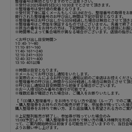
整理番号は無効となりますのでご注意下さい。
※受付は2025年8月5日(火) 10:30までとさせて頂きます。
※整理番号は受付順の発番となります。
※受付完了後に届くメールもしくはLINEから、整理番号の取得をお
発行された整理番号のお呼び出し時間は下記が目安となります。
※整理番号はお呼び出しから30分経過した場合は無効とさせて頂き
※整理番号はご参加を保証するものではございません。先着で終了
※該当の番号をお持ちの方は、下記時間になりましたら店頭にお越
※時間帯によって集合場所が異なる場合がございます。店頭の指示
＜お呼び出し目安時間＞
1０:40- 1～80
11:10- 81～160
11:40- 161～240
12:10- 241～320
12:40- 321～400
13:10- 401以降
※時間は目安となります。
※メールにてお呼び出し通知をいたします。
※実際のメールによるお呼び出し通知以前のご来店はお控えくださ
※整理番号の呼び出し時間から30分経過した場合は無効とさせて頂
※呼び出し通知は目安時間から前後する場合がございます。
※お一人様1回のみ番号の発行が可能です。
※複数応募が確認された場合は、ご購入をお断りいたします。
【「CD購入整理番号」をお持ちでない方や追加（ループ）でのご購
・購入整理券をお持ちの方の販売が終了後、参加券が残っていた場
購入整理券をお持ちで無い方、また追加購入を希望される方のご案
※上記整列販売が終了し、参加券が残っていた場合のみ
15:00(予定)より、購入整理券をお持ちで無い方の購入待機列を形
って、ご案内開始時刻は前後する可能性がございますので、当日会
ようお願い申し上げます。