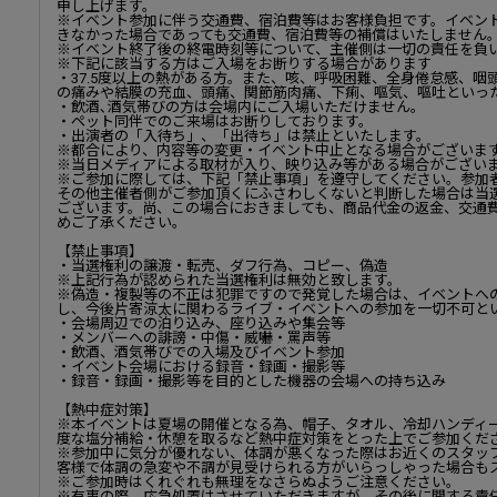
申し上げます。
※イベント参加に伴う交通費、宿泊費等はお客様負担です。イベン
きなかった場合であっても交通費、宿泊費等の補償はいたしません
※イベント終了後の終電時刻等について、主催側は一切の責任を負
※下記に該当する方はご入場をお断りする場合があります
・37.5度以上の熱がある方。また、咳、呼吸困難、全身倦怠感、
の痛みや結膜の充血、頭痛、関節筋肉痛、下痢、嘔気、嘔吐といっ
・飲酒､酒気帯びの方は会場内にご入場いただけません。
・ペット同伴でのご来場はお断りしております。
・出演者の「入待ち」、「出待ち」は禁止といたします。
※都合により、内容等の変更・イベント中止となる場合がございます
※当日メディアによる取材が入り、映り込み等がある場合がござ
※ご参加に際しては、下記「禁止事項」を遵守してください。参加
その他主催者側がご参加頂くにふさわしくないと判断した場合は当
ございます。尚、この場合におきましても、商品代金の返金、交通
めご了承ください。
【禁止事項】
・当選権利の譲渡・転売、ダフ行為、コピー、偽造
※上記行為が認められた当選権利は無効と致します。
※偽造・複製等の不正は犯罪ですので発覚した場合は、イベントへ
し、今後片寄涼太に関わるライブ・イベントへの参加を一切不可と
・会場周辺での泊り込み、座り込みや集会等
・メンバーへの誹謗・中傷・威嚇・罵声等
・飲酒、酒気帯びでの入場及びイベント参加
・イベント会場における録音・録画・撮影等
・録音・録画・撮影等を目的とした機器の会場への持ち込み
【熱中症対策】
※本イベントは夏場の開催となる為、帽子、タオル、冷却ハンディ
度な塩分補給・休憩を取るなど熱中症対策をとった上でご参加くだ
※参加中に気分が優れない、体調が悪くなった際はお近くのスタッ
客様で体調の急変や不調が見受けられる方がいらっしゃった場合も
※ご参加時はくれぐれも無理をなさらぬようご注意ください。
※有事の際、応急処置はさせていただきますが、その後に関する責