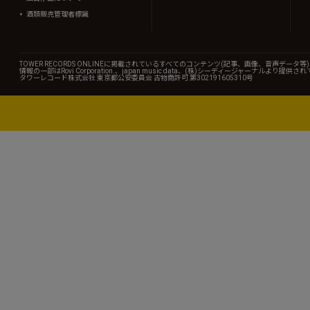
酒類販売管理者標識
TOWER RECORDS ONLINEに掲載されているすべてのコンテンツ(記事、画像、音声デ
情報の一部はRovi Corporation.、japan music data、(株)シーディージャーナルより提供
タワーレコード株式会社 東京都公安委員会 古物商許可 第302191605310号