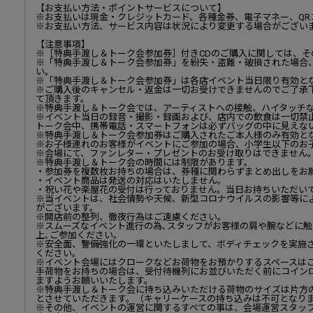
【お支払い方法・ポイントサービスについて】
※お支払いは現金・クレジットカード、各種金券、電子マネー、QR
※お支払い方法、サービス内容は状況により変更する場合がござい
【注意事項】
※［特典手渡し＆トーク会参加券］付きCDのご購入に関しては、そ
※「特典手渡し＆トーク会参加券」を紛失・盗難・破損された場合
い。
※「特典手渡し＆トーク会参加券」は各店イベント当日限り有効と
※ご購入後のキャンセル・返金は一切お受けできませんのでご了承
て頂きます。
※特典手渡し＆トーク会では、アーティストへの接触、ハイタッチ
※イベント当日の録音・撮影・録画および、店内での飲食は一切禁
トーク会中、携帯電話・スマートフォンは必ずバッグの中に見えな
※特典手渡し＆トーク会参加券はご購入されたご本人様のみ有効と
※お子様連れのお客様がイベントにご参加の場合、小学生以下のお
※会場にて、ファンレター・プレゼントのお受け取りはできません
※特典手渡し＆トーク会の時間には制限があります。
・参加券を複数枚お持ちの場合は、券種に関わらずまとめ出しをお
・イベント商品は発送の対応はいたしません。
・祝い花や楽屋花の受付は行っておりません。当日お持ちいただい
※当イベントは、社会情勢や天候、新型コロナウイルスの影響等に
がございます。
※開店前の整列、徹夜行為はご遠慮ください。
※スムーズなイベント進行の為､スタッフがお客様の肩や腕などに
上､ご参加ください。
※安全面、警備強化の一環といたしまして、ボディチェックを実施
ください。
※イベント会場にはクロークなどお荷物をお預かりするスペースは
手荷物をお持ちの場合は、受付待機列にお並びいただく前にコイン
ますようお願いいたします。
※特典手渡し＆トーク会に持ち込みいただける荷物のサイズは片方
とさせていただきます。（キャリーケースの持ち込みは不可となり
※その他、イベントの運営に関するすべての事は、会場運営スタッ