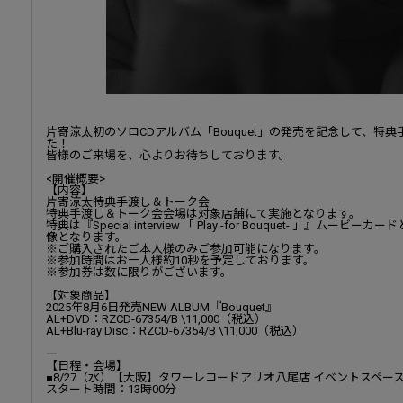
片寄涼太初のソロCDアルバム「Bouquet」の発売を記念して、特
た！
皆様のご来場を、心よりお待ちしております。
<開催概要>
【内容】
片寄涼太特典手渡し＆トーク会
特典手渡し＆トーク会会場は対象店舗にて実施となります。
特典は『Special interview 「 Play -for Bouquet- 」
像となります。
※ご購入されたご本人様のみご参加可能になります。
※参加時間はお一人様約10秒を予定しております。
※参加券は数に限りがございます。
【対象商品】
2025年8月6日発売NEW ALBUM『Bouquet』
AL+DVD：RZCD-67354/B \11,000（税込）
AL+Blu-ray Disc：RZCD-67354/B \11,000（税込）
――――――――――――――――
【日程・会場】
■8/27（水）【大阪】タワーレコードアリオ八尾店 イベントスペー
スタート時間：13時00分