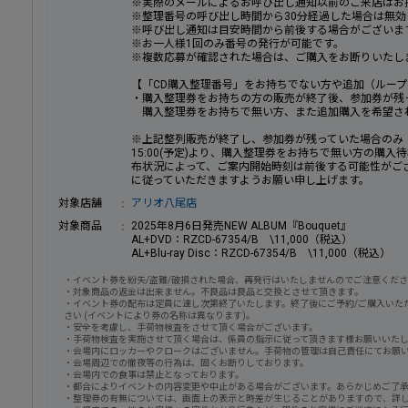
※実際のメールによるお呼び出し通知以前のご来店はお
※整理番号の呼び出し時間から30分経過した場合は無効
※呼び出し通知は目安時間から前後する場合がございま
※お一人様1回のみ番号の発行が可能です。
※複数応募が確認された場合は、ご購入をお断りいたし
【「CD購入整理番号」をお持ちでない方や追加（ルー
・購入整理券をお持ちの方の販売が終了後、参加券が残
購入整理券をお持ちで無い方、また追加購入を希望さ
※上記整列販売が終了し、参加券が残っていた場合のみ
15:00(予定)より、購入整理券をお持ちで無い方の購
布状況によって、ご案内開始時刻は前後する可能性がご
に従っていただきますようお願い申し上げます。
対象店舗
アリオ八尾店
対象商品
2025年8月6日発売NEW ALBUM『Bouquet』
AL+DVD：RZCD-67354/B \11,000（税込）
AL+Blu-ray Disc：RZCD-67354/B \11,000（税込）
・イベント券を紛失/盗難/破損された場合、再発行はいたしませんのでご注意くだ
・対象商品の返金は出来ません。不良品は良品と交換とさせて頂きます。
・イベント券の配布は定員に達し次第終了いたします。終了後にご予約/ご購入いた
さい (イベントにより券の名称は異なります)。
・安全を考慮し、手荷物検査をさせて頂く場合がございます。
・手荷物検査を実施させて頂く場合は、係員の指示に従って頂きます様お願いいた
・会場内にロッカーやクロークはございません。手荷物の管理は自己責任にてお願
・会場周辺での徹夜等の行為は、固くお断りしております。
・会場内での食事は禁止となっております。
・都合によりイベントの内容変更や中止がある場合がございます。あらかじめご了
・整理券の有無については、画面上の表示と時差が生じることがありますので、詳