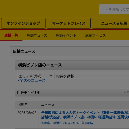
オンラインショップ
マーケットプレイス
ニュース＆記事
店舗一覧
店舗ニュース
店舗イベント
店舗サービス
店舗ニュース
横浜ビブレ店のニュース
全店のニュース
11 件中 1～11件
掲載日
ニュース
2026/08/02
伊藤政則による⼤⼈気トークイベント「政則⼗番勝負2026」開催記
店舗(渋⾕店、横浜ビブレ店、梅⽥NU茶屋町店)に巡回決定
渋谷店
|
横浜ビブレ店
梅田NU茶屋町店