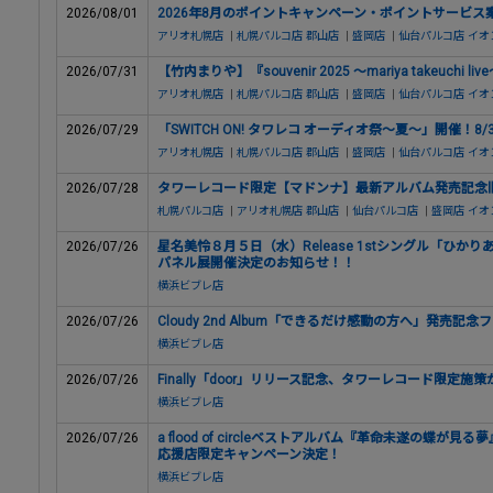
2026/08/01
2026年8月のポイントキャンペーン・ポイントサービス
アリオ札幌店
|
札幌パルコ店
郡山店
|
盛岡店
|
仙台パルコ店
イオ
2026/07/31
【竹内まりや】『souvenir 2025 ～mariya takeuch
アリオ札幌店
|
札幌パルコ店
郡山店
|
盛岡店
|
仙台パルコ店
イオ
2026/07/29
「SWITCH ON! タワレコ オーディオ祭～夏～」開催！8/3
アリオ札幌店
|
札幌パルコ店
郡山店
|
盛岡店
|
仙台パルコ店
イオ
2026/07/28
タワーレコード限定【マドンナ】最新アルバム発売記念旧譜
札幌パルコ店
|
アリオ札幌店
郡山店
|
仙台パルコ店
|
盛岡店
イオ
2026/07/26
星名美怜８月５日（水）Release 1stシングル「ひか
パネル展開催決定のお知らせ！！
横浜ビブレ店
2026/07/26
Cloudy 2nd Album「できるだけ感動の方へ」発売記
横浜ビブレ店
2026/07/26
Finally「door」リリース記念、タワーレコード限定施
横浜ビブレ店
2026/07/26
a flood of circleベストアルバム『革命未遂の蝶が見る夢
応援店限定キャンペーン決定！
横浜ビブレ店