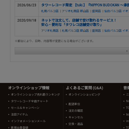
2026/06/23
タワーレコード限定 【tuki.】『NIPPON BUDOKAN
札幌パルコ店
|
アリオ札幌店
郡山店
|
盛岡店
|
仙台パルコ店
イオ
2020/09/18
ネットで注文して、店舗で受け取れるサービス！
安心・便利な「タワレコ店舗受け取り」
アリオ札幌店
|
札幌パルコ店
郡山店
|
盛岡店
|
仙台パルコ店
イオ
※都合により、日時、内容等が変更になる場合がございます。
オンラインショップ情報
よくあるご質問 (Q&A)
音
オンラインショップ売れ筋ランキング
オンラインショッピング
ニ
タワーレコード全店チャート
N
配送単位
セール＆キャンペーン
T
注文の確認
注目アイテム
b
キャンセル
インフォメーションメール
in
交換・返品
新規会員登録
T