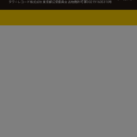
タワーレコード株式会社 東京都公安委員会 古物商許可 第302191605310号