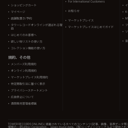
For International Customers
ショッピングカート
イ
お知らせ
マイページ
K
店舗取置き/予約
Mi
マーケットプレイス
タワーレコードオンラインが選ばれる理
フ
マーケットプレイスはじめてガイド
由
ソ
はじめてのお客様へ
音
欲しい物リストの使い方
コレクション機能の使い方
規約、その他
メンバーズ利用規約
オンライン利用規約
マーケットプレイス利用規約
特定商取引法に基づく表示
プライバシーステートメント
広告停止について
酒類販売管理者標識
TOWER RECORDS ONLINEに掲載されているすべてのコンテンツ(記事、画像、音声デ
情報の一部はRovi Corporation.、japan music data、(株)シーディージャーナルより提供