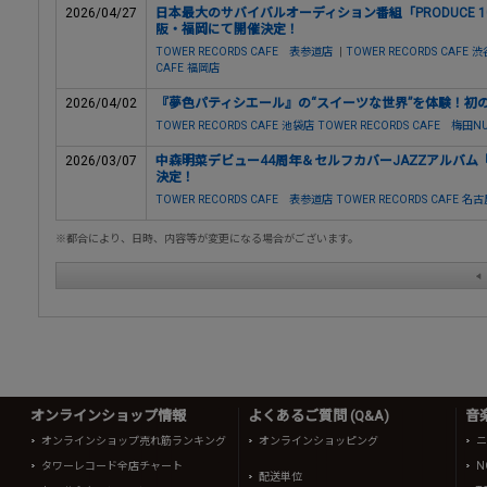
2026/04/27
日本最大のサバイバルオーディション番組「PRODUCE 101
阪・福岡にて開催決定！
TOWER RECORDS CAFE 表参道店
|
TOWER RECORDS CAFE 
CAFE 福岡店
2026/04/02
『夢色パティシエール』の“スイーツな世界”を体験！初
TOWER RECORDS CAFE 池袋店
TOWER RECORDS CAFE 梅田
2026/03/07
中森明菜デビュー44周年＆セルフカバーJAZZアルバム『A
決定！
TOWER RECORDS CAFE 表参道店
TOWER RECORDS CAFE
※都合により、日時、内容等が変更になる場合がございます。
オンラインショップ情報
よくあるご質問 (Q&A)
音
オンラインショップ売れ筋ランキング
オンラインショッピング
ニ
タワーレコード全店チャート
N
配送単位