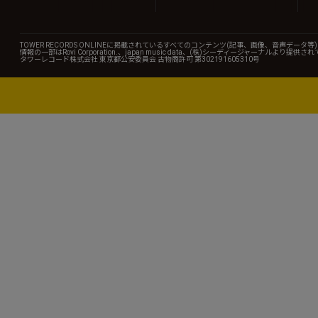
TOWER RECORDS ONLINEに掲載されているすべてのコンテンツ(記事、画像、音声デ
情報の一部はRovi Corporation.、japan music data、(株)シーディージャーナルより提供
タワーレコード株式会社 東京都公安委員会 古物商許可 第302191605310号