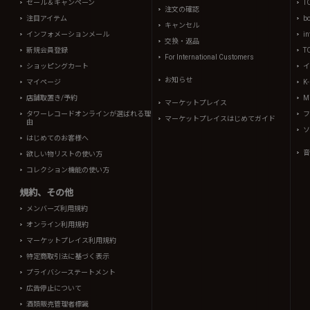
セール＆キャンペーン
T
注文の確認
注目アイテム
b
キャンセル
インフォメーションメール
in
交換・返品
新規会員登録
T
For International Customers
ショッピングカート
イ
お知らせ
マイページ
K
店舗取置き/予約
Mi
マーケットプレイス
タワーレコードオンラインが選ばれる理
フ
マーケットプレイスはじめてガイド
由
ソ
はじめてのお客様へ
音
欲しい物リストの使い方
コレクション機能の使い方
規約、その他
メンバーズ利用規約
オンライン利用規約
マーケットプレイス利用規約
特定商取引法に基づく表示
プライバシーステートメント
広告停止について
酒類販売管理者標識