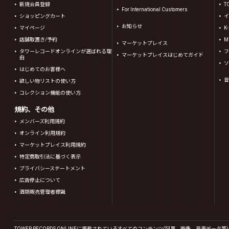
新規会員登録
T
For International Customers
ショッピングカート
イ
お知らせ
マイページ
K
店舗取置き/予約
Mi
マーケットプレイス
タワーレコードオンラインが選ばれる理
フ
マーケットプレイスはじめてガイド
由
ソ
はじめてのお客様へ
音
欲しい物リストの使い方
コレクション機能の使い方
規約、その他
メンバーズ利用規約
オンライン利用規約
マーケットプレイス利用規約
特定商取引法に基づく表示
プライバシーステートメント
広告停止について
酒類販売管理者標識
TOWER RECORDS ONLINEに掲載されているすべてのコンテンツ(記事、画像、音声デ