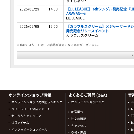
すずしょうと
2026/08/23
14:00
【LIL LEAGUE】 6thシングル発売記念『LI
ARAVAN～』
LIL LEAGUE
2026/09/08
19:00
【カラフルスクリーム】メジャーサードシ
発売記念リリースイベント
カラフルスクリーム
※都合により、日時、内容等が変更になる場合がございます。
オンラインショップ情報
よくあるご質問 (Q&A)
音
オンラインショップ売れ筋ランキング
オンラインショッピング
ニ
タワーレコード全店チャート
N
配送単位
セール＆キャンペーン
T
注文の確認
注目アイテム
b
キャンセル
インフォメーションメール
in
交換・返品