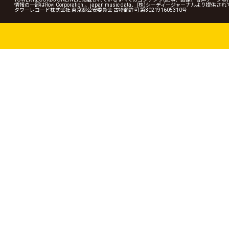
情報の一部はRovi Corporation.、japan music data、(株)シーディージャーナルより提供
タワーレコード株式会社 東京都公安委員会 古物商許可 第302191605310号