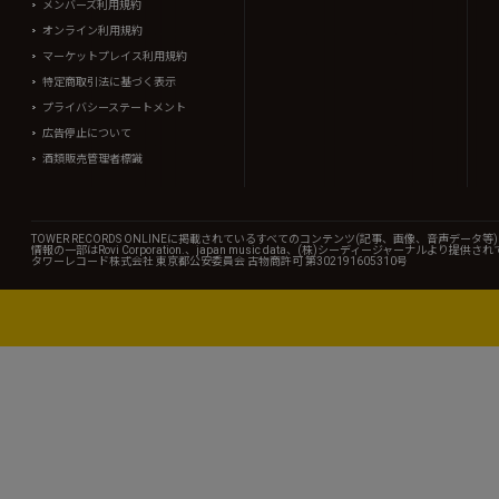
メンバーズ利用規約
オンライン利用規約
マーケットプレイス利用規約
特定商取引法に基づく表示
プライバシーステートメント
広告停止について
酒類販売管理者標識
TOWER RECORDS ONLINEに掲載されているすべてのコンテンツ(記事、画像、音声デ
情報の一部はRovi Corporation.、japan music data、(株)シーディージャーナルより提供
タワーレコード株式会社 東京都公安委員会 古物商許可 第302191605310号