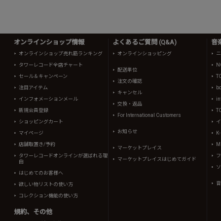
オンラインショップ情報
よくあるご質問 (Q&A)
音
オンラインショップ売れ筋ランキング
オンラインショッピング
ニ
タワーレコード全店チャート
N
配送単位
セール＆キャンペーン
T
注文の確認
注目アイテム
b
キャンセル
インフォメーションメール
in
交換・返品
新規会員登録
T
For International Customers
ショッピングカート
イ
お知らせ
マイページ
K
店舗取置き/予約
Mi
マーケットプレイス
タワーレコードオンラインが選ばれる理
フ
マーケットプレイスはじめてガイド
由
ソ
はじめてのお客様へ
音
欲しい物リストの使い方
コレクション機能の使い方
規約、その他