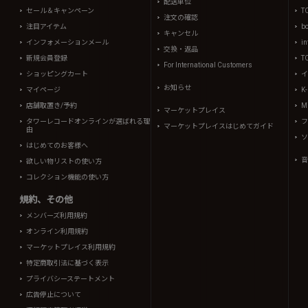
配送単位
セール＆キャンペーン
T
注文の確認
注目アイテム
b
キャンセル
インフォメーションメール
in
交換・返品
新規会員登録
T
For International Customers
ショッピングカート
イ
お知らせ
マイページ
K
店舗取置き/予約
Mi
マーケットプレイス
タワーレコードオンラインが選ばれる理
フ
マーケットプレイスはじめてガイド
由
ソ
はじめてのお客様へ
音
欲しい物リストの使い方
コレクション機能の使い方
規約、その他
メンバーズ利用規約
オンライン利用規約
マーケットプレイス利用規約
特定商取引法に基づく表示
プライバシーステートメント
広告停止について