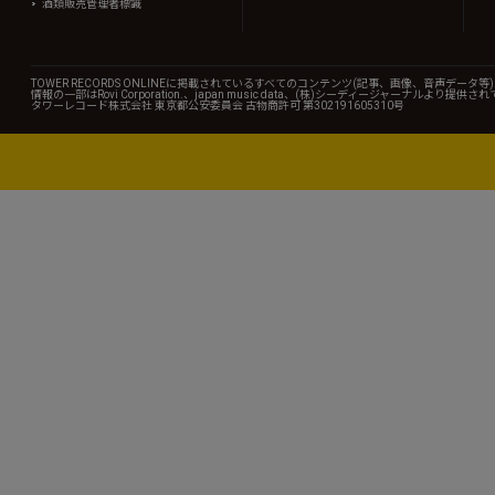
酒類販売管理者標識
TOWER RECORDS ONLINEに掲載されているすべてのコンテンツ(記事、画像、音声デ
情報の一部はRovi Corporation.、japan music data、(株)シーディージャーナルより提供
タワーレコード株式会社 東京都公安委員会 古物商許可 第302191605310号