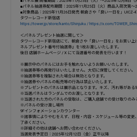
■パネル展 開催期間：2025年11月25日（火）～2025年12月8日（
■パネル抽選券配布期間：2025年11月25日（火）商品入荷次第～2
■対象商品：2025年11月26日発売 朝倉さや「良い一日を」UICZ-47
タワーレコード新宿店
https://tower.jp/store/kanto/Shinjuku / https://x.com/TOWER_Shi
＜パネルプレゼント抽選に関して＞
タワーレコード新宿店にて、朝倉さや「良い一日を」をお買い上げ
ネルプレゼント番号付抽選券』を1枚お渡しいたします。
後日 店舗ホームページ / X にて当選番号の発表を行います！
※展示中のパネルにはお手を触れないようお願いいたします。
※抽選券等の再発行はいたしません。大切に保管してください。
※抽選券等を複製された場合は無効となります。
※抽選券やパネルの転売等の行為は禁止いたします。
※プレゼントのパネルは展示品となります。キズ、汚れ等がある
※当選パネルはランダムでのお渡しとなります。
※当選された方のパネルの受取は、ご購入店舗での受け取りのみ
※パネルの受け渡し場所
9Fインフォメーションカウンター
※諸事情によりやむをえず、日程・内容・スケジュール等の変更
了承ください。
※詳細その他は店舗へお問い合わせください。
当選発表予定日：2025年12月12日（金）正午以降