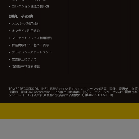
コレクション機能の使い方
規約、その他
メンバーズ利用規約
オンライン利用規約
マーケットプレイス利用規約
特定商取引法に基づく表示
プライバシーステートメント
広告停止について
酒類販売管理者標識
TOWER RECORDS ONLINEに掲載されているすべてのコンテンツ(記事、画像、音声デ
情報の一部はRovi Corporation.、japan music data、(株)シーディージャーナルより提供
タワーレコード株式会社 東京都公安委員会 古物商許可 第302191605310号