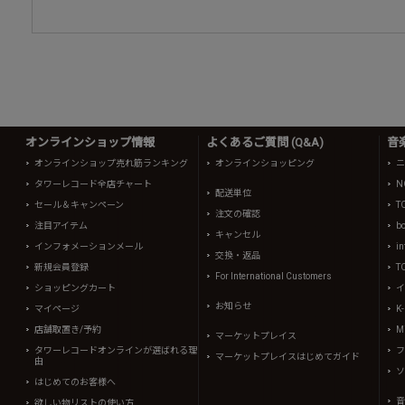
オンラインショップ情報
よくあるご質問 (Q&A)
音
オンラインショップ売れ筋ランキング
オンラインショッピング
ニ
タワーレコード全店チャート
N
配送単位
セール＆キャンペーン
T
注文の確認
注目アイテム
b
キャンセル
インフォメーションメール
in
交換・返品
新規会員登録
T
For International Customers
ショッピングカート
イ
お知らせ
マイページ
K
店舗取置き/予約
Mi
マーケットプレイス
タワーレコードオンラインが選ばれる理
フ
マーケットプレイスはじめてガイド
由
ソ
はじめてのお客様へ
音
欲しい物リストの使い方