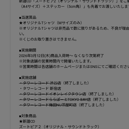
新譜CD「ズートピア2（オリジナル・サウンドトラック）」をご
（A4サイズ）＋ステッカー（5cm角）」も先着でお渡しいたしま
■当選賞品
★オリジナルTシャツ（Mサイズのみ）
※オリジナルTシャツは非売品で数に限りがあるため、不良が理
い。
※くじのお取り置きはできません。
■実施期間
2026年3月12日(木)商品入荷時～ なくなり次第終了
※対象店舗の営業時間内で開催いたします。
※営業時間は各店舗のホームページまたはSNSにてご確認くださ
■実施店舗
・タワーレコード 渋谷店
（終了しました）
・タワーレコード 新宿店
・タワーレコードイオンレイクタウン店
（終了しました）
・タワーレコードららぽーとTOKYO-BAY店
（終了しました）
・タワーレコード梅田NU茶屋町店
（終了しました）
■対象商品
★新譜CD
ズートピア２（オリジナル・サウンドトラック）