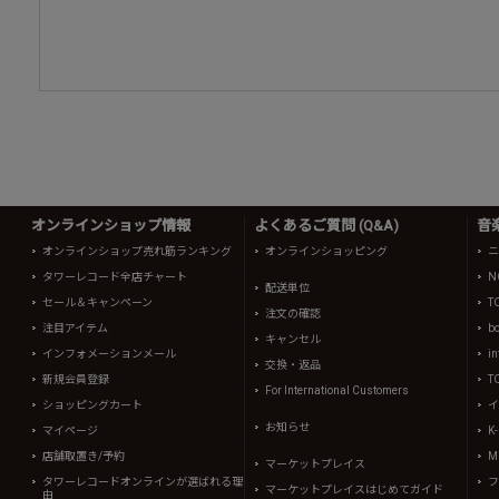
オンラインショップ情報
よくあるご質問 (Q&A)
音
オンラインショップ売れ筋ランキング
オンラインショッピング
ニ
タワーレコード全店チャート
N
配送単位
セール＆キャンペーン
T
注文の確認
注目アイテム
b
キャンセル
インフォメーションメール
in
交換・返品
新規会員登録
T
For International Customers
ショッピングカート
イ
お知らせ
マイページ
K
店舗取置き/予約
Mi
マーケットプレイス
タワーレコードオンラインが選ばれる理
フ
マーケットプレイスはじめてガイド
由