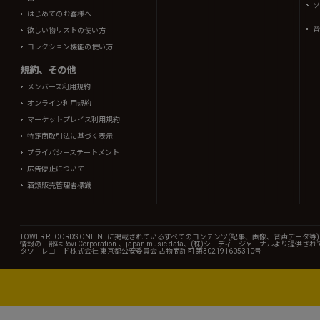
ソ
はじめてのお客様へ
音
欲しい物リストの使い方
コレクション機能の使い方
規約、その他
メンバーズ利用規約
オンライン利用規約
マーケットプレイス利用規約
特定商取引法に基づく表示
プライバシーステートメント
広告停止について
酒類販売管理者標識
TOWER RECORDS ONLINEに掲載されているすべてのコンテンツ(記事、画像、音声デ
情報の一部はRovi Corporation.、japan music data、(株)シーディージャーナルより提供
タワーレコード株式会社 東京都公安委員会 古物商許可 第302191605310号