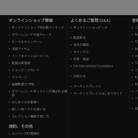
オンラインショップ情報
よくあるご質問 (Q&A)
音
オンラインショップ売れ筋ランキング
オンラインショッピング
ニ
タワーレコード全店チャート
N
配送単位
セール＆キャンペーン
T
注文の確認
注目アイテム
b
キャンセル
インフォメーションメール
in
交換・返品
新規会員登録
T
For International Customers
ショッピングカート
イ
お知らせ
マイページ
K
店舗取置き/予約
Mi
マーケットプレイス
タワーレコードオンラインが選ばれる理
フ
マーケットプレイスはじめてガイド
由
ソ
はじめてのお客様へ
音
欲しい物リストの使い方
コレクション機能の使い方
規約、その他
メンバーズ利用規約