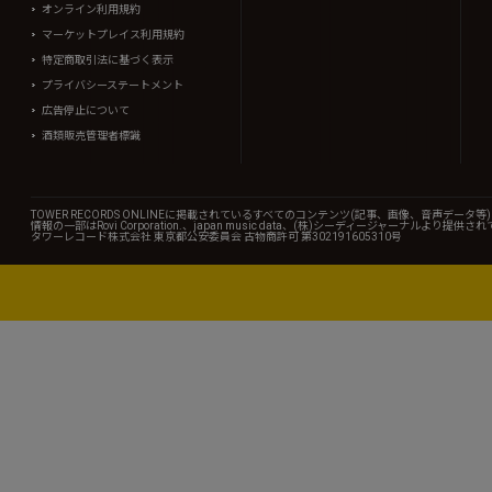
オンライン利用規約
マーケットプレイス利用規約
特定商取引法に基づく表示
プライバシーステートメント
広告停止について
酒類販売管理者標識
TOWER RECORDS ONLINEに掲載されているすべてのコンテンツ(記事、画像、音声デ
情報の一部はRovi Corporation.、japan music data、(株)シーディージャーナルより提供
タワーレコード株式会社 東京都公安委員会 古物商許可 第302191605310号