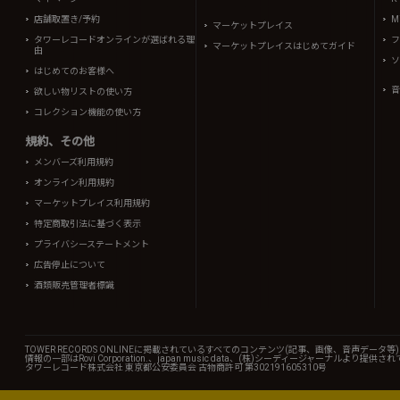
店舗取置き/予約
Mi
マーケットプレイス
タワーレコードオンラインが選ばれる理
フ
マーケットプレイスはじめてガイド
由
ソ
はじめてのお客様へ
音
欲しい物リストの使い方
コレクション機能の使い方
規約、その他
メンバーズ利用規約
オンライン利用規約
マーケットプレイス利用規約
特定商取引法に基づく表示
プライバシーステートメント
広告停止について
酒類販売管理者標識
TOWER RECORDS ONLINEに掲載されているすべてのコンテンツ(記事、画像、音声デ
情報の一部はRovi Corporation.、japan music data、(株)シーディージャーナルより提供
タワーレコード株式会社 東京都公安委員会 古物商許可 第302191605310号