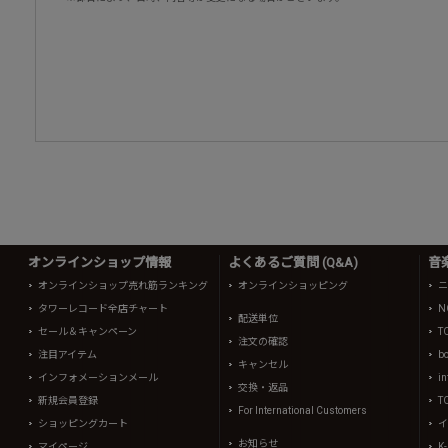
オンラインショップ情報
よくあるご質問 (Q&A)
音
オンラインショップ売れ筋ランキング
オンラインショッピング
ニ
タワーレコード全店チャート
N
配送単位
セール＆キャンペーン
T
注文の確認
注目アイテム
b
キャンセル
インフォメーションメール
in
交換・返品
新規会員登録
T
For International Customers
ショッピングカート
イ
お知らせ
マイページ
K