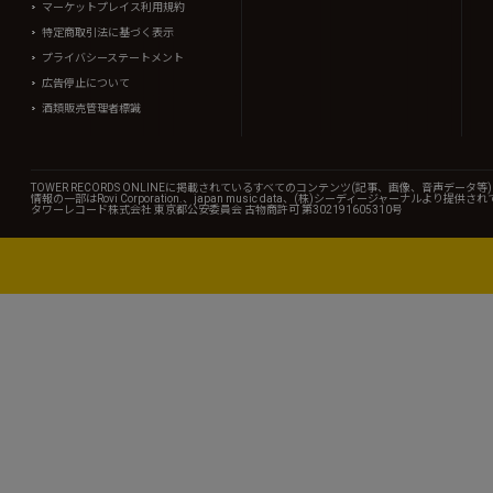
マーケットプレイス利用規約
特定商取引法に基づく表示
プライバシーステートメント
広告停止について
酒類販売管理者標識
TOWER RECORDS ONLINEに掲載されているすべてのコンテンツ(記事、画像、音声デ
情報の一部はRovi Corporation.、japan music data、(株)シーディージャーナルより提供
タワーレコード株式会社 東京都公安委員会 古物商許可 第302191605310号