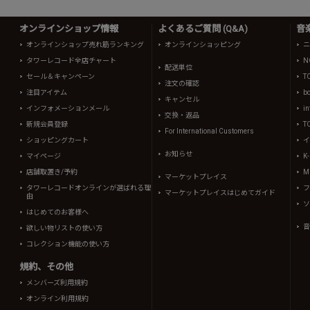
オンラインショップ情報
よくあるご質問 (Q&A)
音
オンラインショップ売れ筋ランキング
オンラインショッピング
ニ
タワーレコード全店チャート
N
配送単位
セール＆キャンペーン
T
注文の確認
注目アイテム
b
キャンセル
インフォメーションメール
in
交換・返品
新規会員登録
T
For International Customers
ショッピングカート
イ
お知らせ
マイページ
K
店舗取置き/予約
Mi
マーケットプレイス
タワーレコードオンラインが選ばれる理
フ
マーケットプレイスはじめてガイド
由
ソ
はじめてのお客様へ
音
欲しい物リストの使い方
コレクション機能の使い方
規約、その他
メンバーズ利用規約
オンライン利用規約