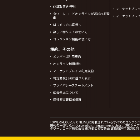
店舗取置き/予約
マーケットプレ
タワーレコードオンラインが選ばれる理
マーケットプレ
由
はじめてのお客様へ
欲しい物リストの使い方
コレクション機能の使い方
規約、その他
メンバーズ利用規約
オンライン利用規約
マーケットプレイス利用規約
特定商取引法に基づく表示
プライバシーステートメント
広告停止について
酒類販売管理者標識
TOWER RECORDS ONLINEに掲載されているすべての
情報の一部はRovi Corporation.、japan music data
タワーレコード株式会社 東京都公安委員会 古物商許可 第302191