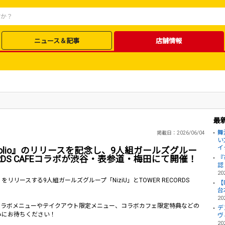
ニュース＆記事
店舗情報
最
舞
掲載日：2026/06/04
い
イ
folio』のリリースを記念し、9人組ガールズグルー
RECORDS CAFEコラボが渋谷・表参道・梅田にて開催！
『
認
20
o』をリリースする9人組ガールズグループ「NiziU」とTOWER RECORDS
【
台
20
コラボメニューやテイクアウト限定メニュー、コラボカフェ限定特典などの
デ
みにお待ちください！
ヴ
20