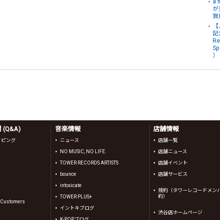
a
が
賀
【
記
Re
Sp
）
(Q&A)
音楽情報
店舗情報
ッピング
ニュース
店舗一覧
NO MUSIC, NO LIFE.
店舗ニュース
TOWER RECORDS ARTISTS
店舗イベント
bounce
店舗サービス
intoxicate
規約（タワーレコードメン
約）
TOWER PLUS+
l Customers
イントキブログ
渋谷店ホームページ
K-POPブログ