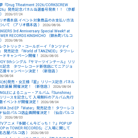
『Drug TReatment 2026/CORKSCREW
026』発売記念パネル当選番号発表！！ （京都
 ）
2026/07/24
リオ橋本店 イベント対象商品のお支払い方法
ついて （アリオ橋本店 ）
2026/08/06
NGERS 3rd Anniversary Special Week!! at
OWER RECORDS KINSHICHO （錦糸町パルコ
 ）
2026/08/06
レクトリック・コールボーイ「タンツナイ
」 発売記念 「World of TANZNEID」タワーレ
ードキャンペーン開催！
2026/08/05
JOY 5thシングル『サマーツインテール』リリ
ス記念 タワーレコード新宿店にてニアジョ
応援キャンペーン決定！ （新宿店 ）
26/08/04
/5(水)発売・女王蜂『星』リリース記念 パネル
&衣装展 開催決定！ （新宿店 ）
2026/08/04
UNGLEによるニュー・アルバム『Sunshine』
リリースを記念して 入場無料のアルバム先行
聴イベントが開催決定！
2026/08/04
IRRA 2nd EP「Water」発売記念！ タワーレコ
ド仙台パルコ店企画開催決定！ （仙台パルコ
 ）
2026/08/03
TVアニメ『多聞くん今どっち！？』POP UP
HOP in TOWER RECORDS」ご入場に関して
名古屋パルコ店 ）
2026/08/03