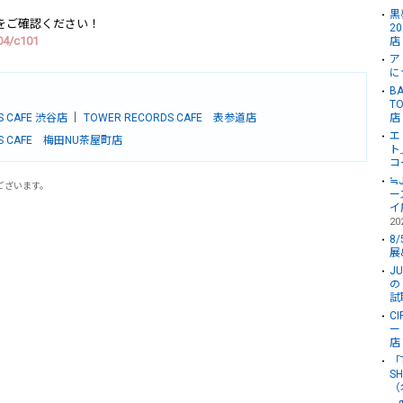
黒夢
をご確認ください！
2
/04/c101
店
ア
に
BA
T
S CAFE 渋谷店
｜
TOWER RECORDS CAFE 表参道店
店
エ
DS CAFE 梅田NU茶屋町店
ト
コ
≒
ございます。
ー
イ
20
8
展
J
の
試
C
ー
店
「
S
（