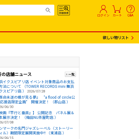
ログイン
カート
Q&A
欲しい物リスト
新の店舗ニュース
浜イクスピアリ店 イベント対象商品のお支払
方法について （TOWER RECORDS mini 舞浜
クスピアリ店 ）
2026/07/28
革命未遂の蝶が見る夢』 "a flood of circle公
 応援店限定企画" 開催決定！ （郡山店 ）
26/06/30
映画『平行と垂直』】 公開記念 パネル展＆
本展示決定！ （梅田NU茶屋町店 ）
26/07/08
ンマークの名門ジャズレーベル〈ストーリー
ィル〉期間限定展開実施中!! （東浦店 ）
26/06/15