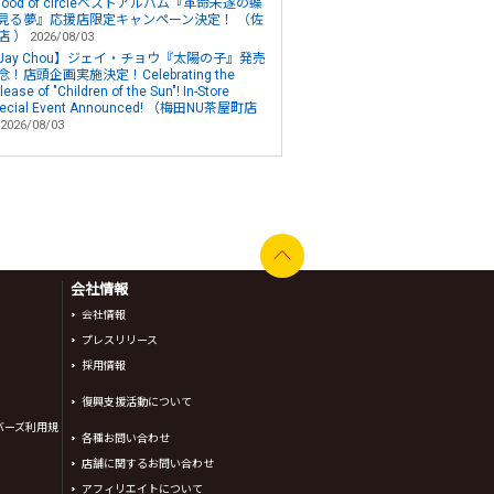
 flood of circleベストアルバム『革命未遂の蝶
見る夢』応援店限定キャンペーン決定！ （佐
店 ）
2026/08/03
Jay Chou】ジェイ・チョウ『太陽の子』発売
念！店頭企画実施決定！Celebrating the
lease of "Children of the Sun"! In-Store
ecial Event Announced! （梅田NU茶屋町店
2026/08/03
会社情報
会社情報
プレスリリース
採用情報
復興支援活動について
バーズ利用規
各種お問い合わせ
店舗に関するお問い合わせ
アフィリエイトについて