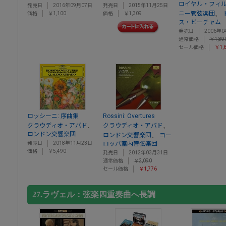
ロイヤル・フィ
発売日
2016年09月07日
発売日
2015年11月25日
、
ニー管弦楽団
価格
￥1,100
価格
￥1,309
ス・ビーチャム
発売日
2006年0
通常価格
￥1,89
セール価格
￥1,
ロッシーニ: 序曲集
Rossini: Overtures
、
、
クラウディオ・アバド
クラウディオ・アバド
ロンドン交響楽団
、
ロンドン交響楽団
ヨー
発売日
2018年11月23日
ロッパ室内管弦楽団
価格
￥5,490
発売日
2012年03月31日
通常価格
￥2,090
セール価格
￥1,776
27.ラヴェル：弦楽四重奏曲へ長調