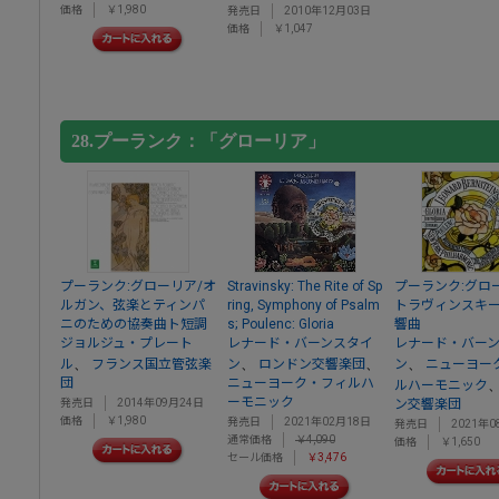
価格
￥1,980
発売日
2010年12月03日
価格
￥1,047
28.プーランク：「グローリア」
プーランク:グローリア/オ
Stravinsky: The Rite of Sp
プーランク:グロ
ルガン、弦楽とティンパ
ring, Symphony of Psalm
トラヴィンスキー
ニのための協奏曲ト短調
s; Poulenc: Gloria
響曲
ジョルジュ・プレート
レナード・バーンスタイ
レナード・バー
、
、
、
、
ル
フランス国立管弦楽
ン
ロンドン交響楽団
ン
ニューヨー
団
ニューヨーク・フィルハ
ルハーモニック
ーモニック
発売日
2014年09月24日
ン交響楽団
価格
￥1,980
発売日
2021年02月18日
発売日
2021年0
通常価格
￥4,090
価格
￥1,650
セール価格
￥3,476