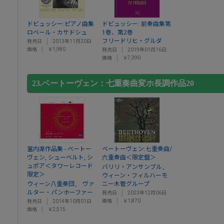
ドビュッシー:ピアノ曲集
ドビュッシー: 前奏曲集第
ロベール・カサドシュ
1巻、第2巻
フリードリヒ・グルダ
発売日
2013年11月20日
価格
￥1,980
発売日
2019年01月16日
価格
￥7,390
23.ベートーヴェン：七重奏曲変ホ長調作品20
室内楽作品集 - ベートー
ベートーヴェン:七重奏曲/
ヴェン, シューベルト, シ
六重奏曲＜限定盤＞
ュポア＜タワーレコード
、
バリリ・アンサンブル
限定＞
ウィーン・フィルハーモ
、
ウィーン八重奏団
ヴァ
ニー木管グループ
ルター・パンホーファー
発売日
2023年12月06日
価格
￥1,870
発売日
2014年10月01日
価格
￥2,515