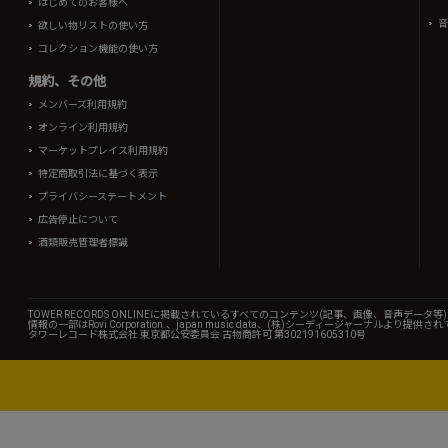
はじめてのお客様へ
音
欲しい物リストの使い方
コレクション機能の使い方
規約、その他
メンバーズ利用規約
オンライン利用規約
マーケットプレイス利用規約
特定商取引法に基づく表示
プライバシーステートメント
広告停止について
酒類販売管理者標識
TOWER RECORDS ONLINEに掲載されているすべてのコンテンツ(記事、画像、音声デ
情報の一部はRovi Corporation.、japan music data、(株)シーディージャーナルより提供
タワーレコード株式会社 東京都公安委員会 古物商許可 第302191605310号