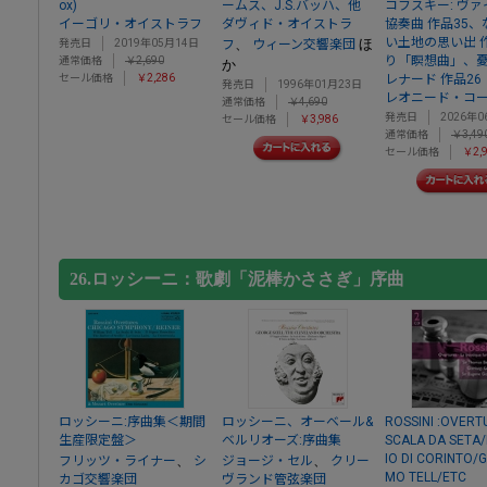
ox)
ームス、J.S.バッハ、他
コフスキー: ヴ
イーゴリ・オイストラフ
ダヴィド・オイストラ
協奏曲 作品35
い土地の思い出 
、
ほ
発売日
2019年05月14日
フ
ウィーン交響楽団
り「瞑想曲」、
通常価格
￥2,690
か
セール価格
￥2,286
レナード 作品26
発売日
1996年01月23日
レオニード・コ
通常価格
￥4,690
発売日
2026年0
セール価格
￥3,986
通常価格
￥3,49
セール価格
￥2,
26.ロッシーニ：歌劇「泥棒かささぎ」序曲
ロッシーニ:序曲集＜期間
ロッシーニ、オーベール&
ROSSINI :OVERT
生産限定盤＞
ベルリオーズ:序曲集
SCALA DA SETA/
IO DI CORINTO/
、
、
フリッツ・ライナー
シ
ジョージ・セル
クリー
MO TELL/ETC
カゴ交響楽団
ヴランド管弦楽団