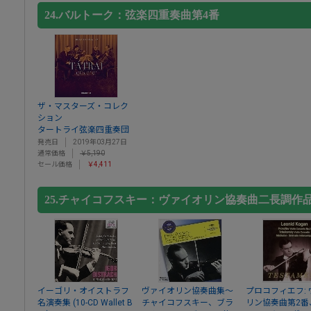
24.バルトーク：弦楽四重奏曲第4番
ザ・マスターズ・コレク
ション
タートライ弦楽四重奏団
発売日
2019年03月27日
通常価格
￥5,190
セール価格
￥4,411
25.チャイコフスキー：ヴァイオリン協奏曲二長調作品
イーゴリ・オイストラフ
ヴァイオリン協奏曲集～
プロコフィエフ:
名演奏集 (10-CD Wallet B
チャイコフスキー、ブラ
リン協奏曲第2番