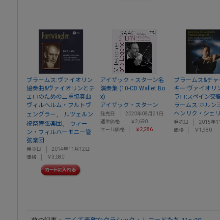
ブラームス:ヴァイオリン
アイザック・スターン名
ブラームス&チャ
協奏曲&ヴァイオリンとチ
演奏集 (10-CD Wallet Bo
キー:ヴァイオリ
ェロのための二重協奏曲
x)
ラロ:スペイン交
ヴィルヘルム・フルトヴ
アイザック・スターン
ラームス:ホルン
ヘンリク・シェ
、
ェングラー
ルツェルン
発売日
2020年08月21日
通常価格
￥2,690
発売日
2015年1
、
祝祭管弦楽団
ウィー
セール価格
￥2,286
価格
￥1,980
ン・フィルハーモニー管
弦楽団
発売日
2014年11月12日
価格
￥3,080