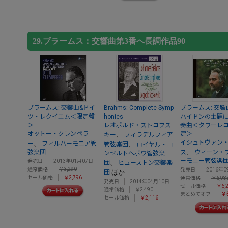
29.ブラームス：交響曲第3番へ長調作品90
ブラームス: 交響曲&ドイ
Brahms: Complete Symp
ブラームス: 交響
ツ・レクイエム＜限定盤
honies
ハイドンの主題
＞
レオポルド・ストコフス
奏曲＜タワーレ
オットー・クレンペラ
定＞
、
キー
フィラデルフィア
イシュトヴァン
、
ー
フィルハーモニア管
、
管弦楽団
ロイヤル・コ
、
弦楽団
ス
ウィーン・
ンセルトヘボウ管弦楽
ーモニー管弦楽
発売日
2013年01月07日
、
団
ヒューストン交響楽
通常価格
￥3,290
発売日
2016年0
ほか
団
セール価格
￥2,796
通常価格
￥6,98
発売日
2014年04月10日
セール価格
￥6,
通常価格
￥2,490
まとめてオフ
￥5
セール価格
￥2,116