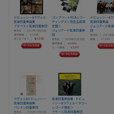
ドビュッシー&ラヴェル:
コンプリートRCAレコー
ドビュッシー&ラ
弦楽四重奏曲集
ディングズ＜完全生産限
弦楽四重奏曲
ブダペスト弦楽四重奏団
定盤＞
ジュリアード弦
ジュリアード弦楽四重奏
団
発売日
2012年10月03日
団
通常価格
￥1,309
発売日
2021年0
まとめてオフ
￥1,113
価格
￥1,650
発売日
2019年01月18日
通常価格
￥4,590
セール価格
￥3,901
ラヴェル&ドビュッシー:
弦楽四重奏曲集 - ドビュ
弦楽四重奏曲集
ッシー&ラヴェル＜タワー
パレナン四重奏団
レコード限定＞
ラサール弦楽四重奏団
発売日
2014年11月26日