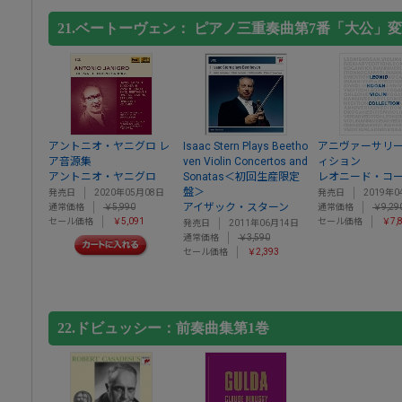
21.ベートーヴェン： ピアノ三重奏曲第7番「大公」変
アントニオ・ヤニグロ レ
Isaac Stern Plays Beetho
アニヴァーサリ
ア音源集
ven Violin Concertos and
ィション
アントニオ・ヤニグロ
Sonatas＜初回生産限定
レオニード・コ
盤＞
発売日
2020年05月08日
発売日
2019年0
アイザック・スターン
通常価格
￥5,990
通常価格
￥9,29
セール価格
￥5,091
セール価格
￥7,
発売日
2011年06月14日
通常価格
￥3,590
セール価格
￥2,393
22.ドビュッシー：前奏曲集第1巻