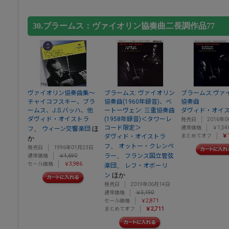
30.ブラームス：ヴァイオリン協奏曲二長調作品77
ヴァイオリン協奏曲集～
ブラームス: ヴァイオリン
ブラームス:ヴァ
チャイコフスキー、ブラ
協奏曲(1960年録音)、ベ
協奏曲
ームス、J.S.バッハ、他
ートーヴェン: 三重協奏曲
ダヴィド・オイ
ダヴィド・オイストラ
(1958年録音)＜タワーレ
発売日
2016年0
コード限定＞
、
ほ
通常価格
￥1,54
フ
ウィーン交響楽団
ダヴィド・オイストラ
まとめてオフ
￥1
か
、
フ
オットー・クレンペ
発売日
1996年01月23日
、
ラー
フランス国立管弦
通常価格
￥4,690
セール価格
￥3,986
、
楽団
レフ・オボーリ
ほか
ン
発売日
2019年06月14日
通常価格
￥3,190
セール価格
￥2,871
まとめてオフ
￥2,711