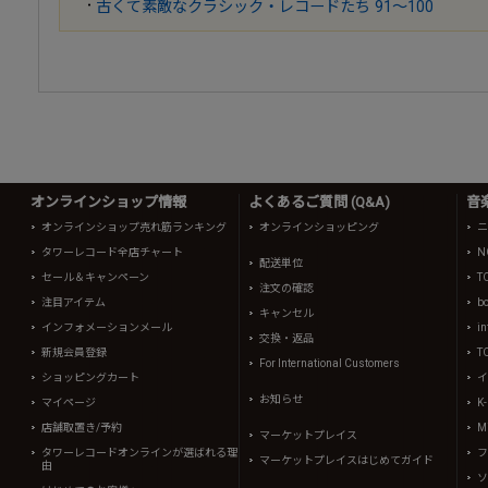
古くて素敵なクラシック・レコードたち 91～100
オンラインショップ情報
よくあるご質問 (Q&A)
音
オンラインショップ売れ筋ランキング
オンラインショッピング
ニ
タワーレコード全店チャート
N
配送単位
セール＆キャンペーン
T
注文の確認
注目アイテム
b
キャンセル
インフォメーションメール
in
交換・返品
新規会員登録
T
For International Customers
ショッピングカート
イ
お知らせ
マイページ
K
店舗取置き/予約
Mi
マーケットプレイス
タワーレコードオンラインが選ばれる理
フ
マーケットプレイスはじめてガイド
由
ソ