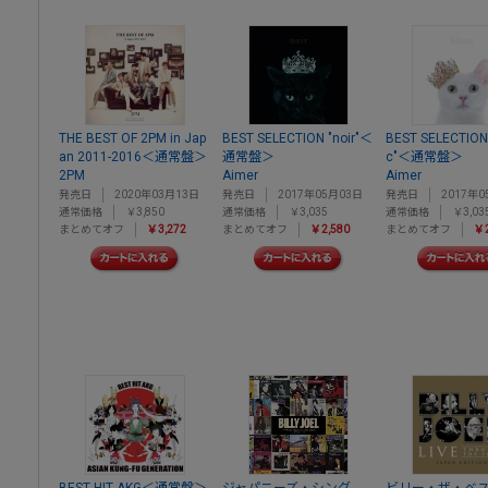
THE BEST OF 2PM in Jap
BEST SELECTION "noir"＜
BEST SELECTION 
an 2011-2016＜通常盤＞
通常盤＞
c"＜通常盤＞
2PM
Aimer
Aimer
発売日
2020年03月13日
発売日
2017年05月03日
発売日
2017年0
通常価格
￥3,850
通常価格
￥3,035
通常価格
￥3,03
まとめてオフ
￥3,272
まとめてオフ
￥2,580
まとめてオフ
￥2
BEST HIT AKG＜通常盤＞
ジャパニーズ・シング
ビリー・ザ・ベス