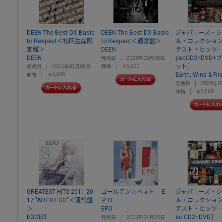
DEEN The Best DX Basic
DEEN The Best DX Basic
ジャパニーズ・
to Respect＜初回生産限
to Respect＜通常盤＞
ル・コレクション
定盤＞
DEEN
テスト・ヒッツ- ［
DEEN
pecCD2+DVD
発売日
2023年03月08日
ット］
価格
￥5,500
発売日
2023年03月08日
Earth, Wind & Fir
価格
￥6,600
発売日
2020年0
価格
￥3,960
GREATEST HITS 2011-20
ゴールデン☆ベスト Ｅ
ジャパニーズ・
17 "ALTER EGO"＜通常盤
ＰＯ
ル・コレクション
＞
EPO
テスト・ヒッツ- ［
EGOIST
ec CD2+DVD］
発売日
2005年04月20日