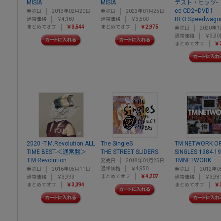
MISIA
MISIA
テスト・ヒッツ- ［
ec CD2+DVD］
発売日
2013年02月20日
発売日
2023年01月25日
REO Speedwago
通常価格
￥4,169
通常価格
￥3,500
まとめてオフ
￥3,544
まとめてオフ
￥2,975
発売日
2020年1
通常価格
￥3,30
まとめてオフ
￥2
2020 -T.M.Revolution ALL
The SingleS
TM NETWORK OR
TIME BEST-＜通常盤＞
THE STREET SLIDERS
SINGLES 1984-1
T.M.Revolution
TMNETWORK
発売日
2018年04月25日
通常価格
￥4,950
発売日
2016年05月11日
発売日
2012年0
まとめてオフ
￥4,207
通常価格
￥3,993
通常価格
￥3,98
まとめてオフ
￥3,394
まとめてオフ
￥3