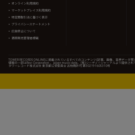
オンライン利用規約
マーケットプレイス利用規約
特定商取引法に基づく表示
プライバシーステートメント
広告停止について
酒類販売管理者標識
TOWER RECORDS ONLINEに掲載されているすべてのコンテンツ(記事、画像、音声デ
情報の一部はRovi Corporation.、japan music data、(株)シーディージャーナルより提供
タワーレコード株式会社 東京都公安委員会 古物商許可 第302191605310号