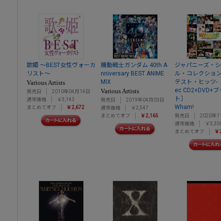
歌姫 ～BEST女性ヴォーカ
機動戦士ガンダム 40th A
ジャパニーズ・
リスト～
nniversary BEST ANIME
ル・コレクション
MIX
テスト・ヒッツ- ［
Various Artists
ec CD2+DVD
Various Artists
発売日
2010年04月14日
ト］
通常価格
￥3,143
発売日
2019年04月03日
Wham!
まとめてオフ
￥2,672
通常価格
￥2,547
まとめてオフ
￥2,165
発売日
2020年1
通常価格
￥3,30
まとめてオフ
￥2