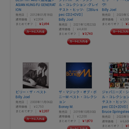
ASIAN KUNG-FU GENERAT
ル・コレクション -グレイ
ヴ!
ION
テスト・ヒッツ- ［2Blu-s
Billy Joel
pec CD2+DVD］
発売日
2012年01月18日
発売日
2023年1
Billy Joel
通常価格
￥2,934
通常価格
￥3,00
まとめてオフ
￥2,494
まとめてオフ
￥2
発売日
2021年12月22日
通常価格
￥4,400
まとめてオフ
￥3,740
ビリー・ザ・ベスト
ザ・マジック・オブ・ボ
ジャパニーズ・
Billy Joel
ニーM ベスト・コレクシ
ル・コレクション
ョン
テスト・ヒッツ- ［
発売日
2003年11月06日
Boney M.
pec CD2+2DVD
通常価格
￥2,750
まとめてオフ
￥2,337
Bruce Springste
発売日
2019年10月30日
通常価格
￥2,200
発売日
2023年1
まとめてオフ
￥1,870
通常価格
￥6,60
まとめてオフ
￥5