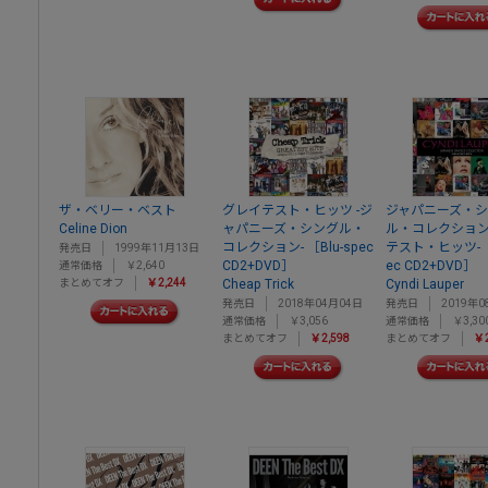
ザ・ベリー・ベスト
グレイテスト・ヒッツ -ジ
ジャパニーズ・
Celine Dion
ャパニーズ・シングル・
ル・コレクション
コレクション- ［Blu-spec
テスト・ヒッツ- ［
発売日
1999年11月13日
CD2+DVD］
ec CD2+DVD］
通常価格
￥2,640
まとめてオフ
￥2,244
Cheap Trick
Cyndi Lauper
発売日
2018年04月04日
発売日
2019年0
通常価格
￥3,056
通常価格
￥3,30
まとめてオフ
￥2,598
まとめてオフ
￥2