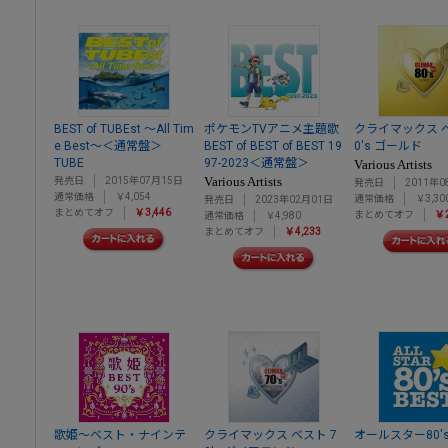
BEST of TUBEst ～All Tim
ポケモンTVアニメ主題歌
クライマックス ベ
e Best～＜通常盤＞
BEST of BEST of BEST 19
0's ゴールド
TUBE
97-2023＜通常盤＞
Various Artists
Various Artists
発売日
2015年07月15日
発売日
2011年0
通常価格
￥4,054
通常価格
￥3,30
発売日
2023年02月01日
まとめてオフ
￥3,446
まとめてオフ
￥2
通常価格
￥4,980
まとめてオフ
￥4,233
歌姫～ベスト・ナインテ
クライマックス ベスト 7
オールスター80'