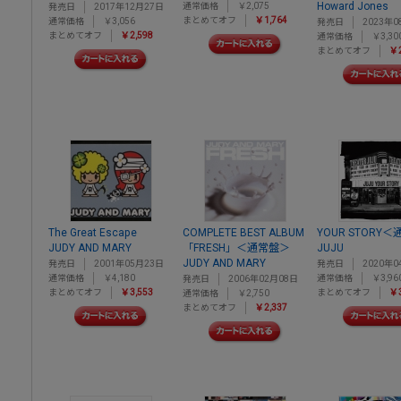
Howard Jones
通常価格
￥2,075
発売日
2017年12月27日
まとめてオフ
￥1,764
通常価格
￥3,056
発売日
2023年0
まとめてオフ
￥2,598
通常価格
￥3,30
まとめてオフ
￥2
The Great Escape
COMPLETE BEST ALBUM
YOUR STORY
JUDY AND MARY
「FRESH」＜通常盤＞
JUJU
JUDY AND MARY
発売日
2001年05月23日
発売日
2020年0
通常価格
￥4,180
通常価格
￥3,96
発売日
2006年02月08日
まとめてオフ
￥3,553
まとめてオフ
￥3
通常価格
￥2,750
まとめてオフ
￥2,337