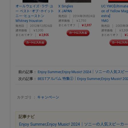
オールウェイズ･ラヴ･ユ
X Singles
UC YMO[Ultimate 
ー ベスト･オブ･ホイット
X JAPAN
on of Yellow Mag
ニー･ヒューストン
estra]
発売日
2014年09月24日
Whitney Houston
YMO
通常価格
￥2,750
まとめてオフ
￥2,337
発売日
2012年12月26日
発売日
2003年0
通常価格
￥3,300
通常価格
￥3,30
まとめてオフ
￥2,805
まとめてオフ
￥2
前の記事：
Enjoy Summer,Enjoy Music! 2024｜ソニー
次の記事：
BESTアルバム 特集②｜Enjoy Summer,Enjoy Music! 20
カテゴリ ：
キャンペーン
記事ナビ
Enjoy Summer,Enjoy Music! 2024｜ソニーの人気ス