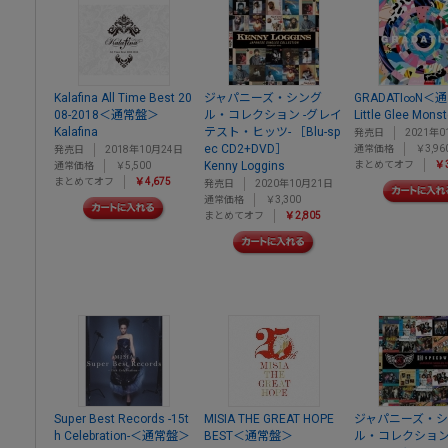
Kalafina All Time Best 20
ジャパニーズ・シング
GRADATI∞N＜
08-2018＜通常盤＞
ル・コレクション -グレイ
Little Glee Monst
Kalafina
テスト・ヒッツ- ［Blu-sp
発売日
2021年0
ec CD2+DVD］
通常価格
￥3,96
発売日
2018年10月24日
Kenny Loggins
まとめてオフ
￥3
通常価格
￥5,500
まとめてオフ
￥4,675
発売日
2020年10月21日
通常価格
￥3,300
まとめてオフ
￥2,805
Super Best Records -15t
MISIA THE GREAT HOPE
ジャパニーズ・
h Celebration-＜通常盤＞
BEST＜通常盤＞
ル・コレクション