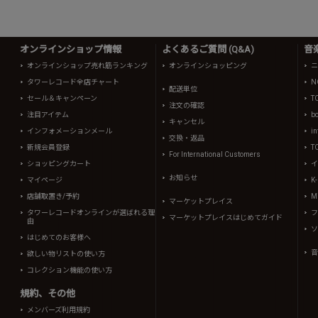
オンラインショップ情報
よくあるご質問 (Q&A)
音
オンラインショップ売れ筋ランキング
オンラインショッピング
ニ
タワーレコード全店チャート
N
配送単位
セール＆キャンペーン
T
注文の確認
注目アイテム
b
キャンセル
インフォメーションメール
in
交換・返品
新規会員登録
T
For International Customers
ショッピングカート
イ
お知らせ
マイページ
K
店舗取置き/予約
Mi
マーケットプレイス
タワーレコードオンラインが選ばれる理
フ
マーケットプレイスはじめてガイド
由
ソ
はじめてのお客様へ
音
欲しい物リストの使い方
コレクション機能の使い方
規約、その他
メンバーズ利用規約