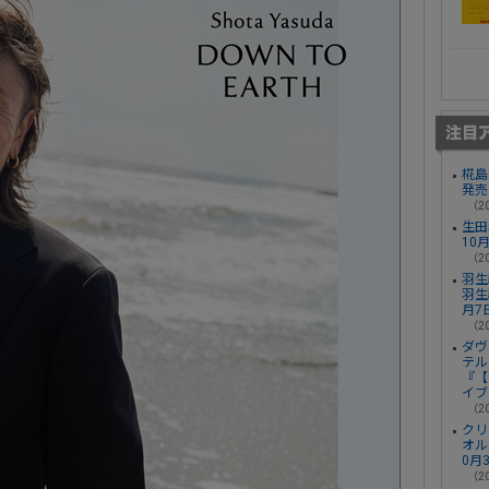
椛島光
発売
（20
生田
10
（20
羽生
羽生
月7
（20
ダヴ
テル
『【
イブ
（20
クリ
オル
0月
（20