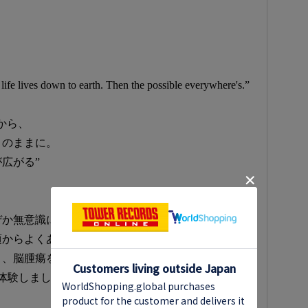
y life lives down to earth. Then the possible everywhere's.”
から、
りのままに。
広がる”
ぜか無意識に２０年ごとに区切りをつける習慣があ
頃からよくありました。
、脳腫瘍を３２歳、その1年後、術後てんかんを３
体験しました。