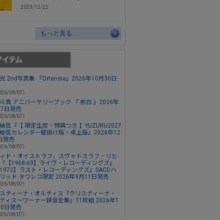
2023/12/22
もっと見る
 2nd写真集 『Ortensia』2026年10月30日
26/08/07）
斗真 アニバーサリーブック 『 余白 』2026年
月7日発売
26/08/07）
結弦『【 限定生産・特典つき 】YUZURU2027
結弦カレンダー壁掛け版・卓上版』2026年12
日発売
26/08/07）
ィド・オイストラフ、スヴャトスラフ・リヒ
『【1968-69】ライヴ・レコーディングズ』
1972】ラスト・レコーディングズ』SACDハ
リッド タワレコ限定 2026年9月11日発売
26/08/07）
スティーナ・オルティス『クリスティーナ・
ティス～ワーナー録音全集』11枚組 2026年1
30日発売
26/08/07）