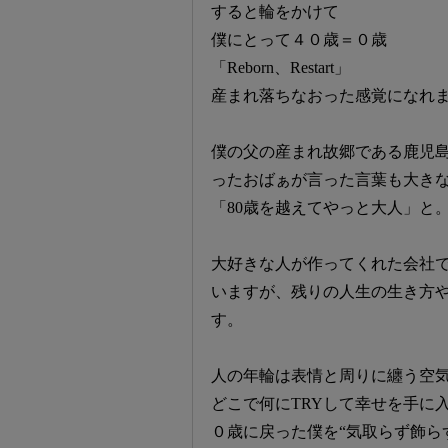
すると輪をかけて
僕にとって４０歳＝０歳
「Reborn、Restart」
産まれ落ちなおった感覚になれ
僕の父の産まれ故郷である鹿児
ったおばぁが言った言葉も大き
「80歳を越えてやっと大人」と
大好きな人が作ってくれた会社
いますが、残りの人生の生き方
す。
人の年輪は表情と周りに纏う空
どこで何にTRYして幸せを手に
０歳に戻った僕を“気取らず飾らず