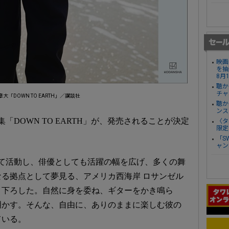
映画
を抽
8月
聴か
チャ
大「DOWN TO EARTH」／講談社
聴か
ンス
「DOWN TO EARTH」が、発売されることが決定
〈タ
限定
「S
ャン
トとして活動し、俳優としても活躍の幅を広げ、多くの舞
る拠点として夢見る、アメリカ西海岸 ロサンゼル
り下ろした。自然に身を委ね、ギターをかき鳴ら
明かす。そんな、自由に、ありのままに楽しむ彼の
ている。