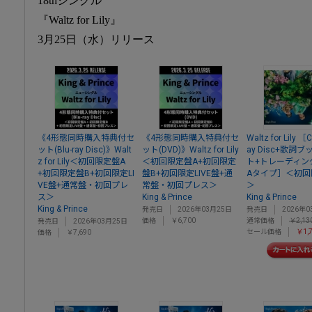
18thシングル
『Waltz for Lily』
3月25日（水）リリース
《4形態同時購入特典付セ
《4形態同時購入特典付セ
Waltz for Lily ［
ット(Blu-ray Disc)》Walt
ット(DVD)》Waltz for Lily
ay Disc+歌詞
z for Lily＜初回限定盤A
＜初回限定盤A+初回限定
ト+トレーディン
+初回限定盤B+初回限定LI
盤B+初回限定LIVE盤+通
Aタイプ］＜初回
VE盤+通常盤・初回プレ
常盤・初回プレス＞
＞
ス＞
King & Prince
King & Prince
King & Prince
発売日
2026年03月25日
発売日
2026年0
価格
￥6,700
通常価格
￥2,13
発売日
2026年03月25日
セール価格
￥1,
価格
￥7,690