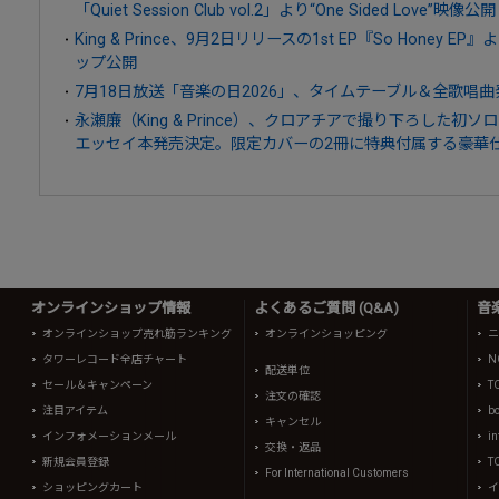
「Quiet Session Club vol.2」より“One Sided Love”映像公開
King & Prince、9月2日リリースの1st EP『So Honey E
ップ公開
7月18日放送「音楽の日2026」、タイムテーブル＆全歌唱曲
永瀬廉（King & Prince）、クロアチアで撮り下ろした初ソ
エッセイ本発売決定。限定カバーの2冊に特典付属する豪華仕
オンラインショップ情報
よくあるご質問 (Q&A)
音
オンラインショップ売れ筋ランキング
オンラインショッピング
ニ
タワーレコード全店チャート
N
配送単位
セール＆キャンペーン
T
注文の確認
注目アイテム
b
キャンセル
インフォメーションメール
in
交換・返品
新規会員登録
T
For International Customers
ショッピングカート
イ