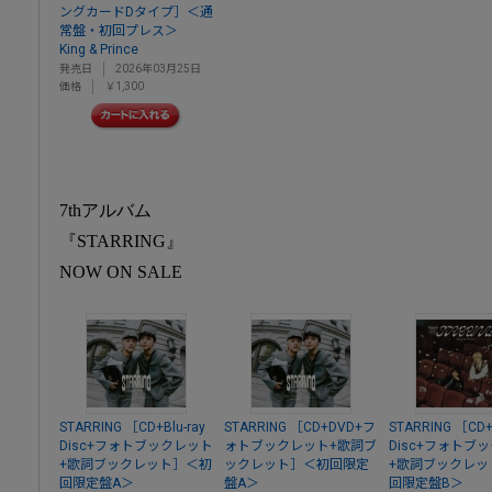
ングカードDタイプ］＜通
常盤・初回プレス＞
King & Prince
発売日
2026年03月25日
価格
￥1,300
7thアルバム
『STARRING』
NOW ON SALE
STARRING ［CD+Blu-ray
STARRING ［CD+DVD+フ
STARRING ［CD+B
Disc+フォトブックレット
ォトブックレット+歌詞ブ
Disc+フォトブ
+歌詞ブックレット］＜初
ックレット］＜初回限定
+歌詞ブックレッ
回限定盤A＞
盤A＞
回限定盤B＞