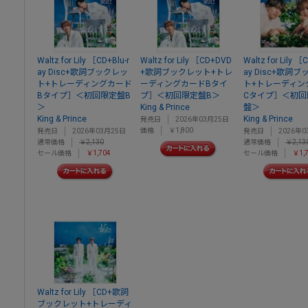
Waltz for Lily ［CD+Blu-r
Waltz for Lily ［CD+DVD
Waltz for Lily ［
ay Disc+歌詞ブックレッ
+歌詞ブックレット+トレ
ay Disc+歌詞
ト+トレーディングカード
ーディングカードBタイ
ト+トレーディン
Bタイプ］＜初回限定盤B
プ］＜初回限定盤B＞
Cタイプ］＜初回限
＞
King & Prince
盤＞
King & Prince
King & Prince
発売日
2026年03月25日
価格
￥1,800
発売日
2026年03月25日
発売日
2026年0
通常価格
￥2,130
通常価格
￥2,13
セール価格
￥1,704
セール価格
￥1,
Waltz for Lily ［CD+歌詞
ブックレット+トレーディ