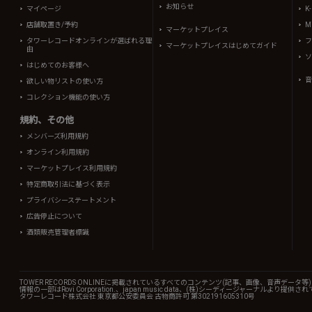
お知らせ
マイページ
K
店舗取置き/予約
Mi
マーケットプレイス
タワーレコードオンラインが選ばれる理
フ
マーケットプレイスはじめてガイド
由
ソ
はじめてのお客様へ
音
欲しい物リストの使い方
コレクション機能の使い方
規約、その他
メンバーズ利用規約
オンライン利用規約
マーケットプレイス利用規約
特定商取引法に基づく表示
プライバシーステートメント
広告停止について
酒類販売管理者標識
TOWER RECORDS ONLINEに掲載されているすべてのコンテンツ(記事、画像、音声デ
情報の一部はRovi Corporation.、japan music data、(株)シーディージャーナルより提供
タワーレコード株式会社 東京都公安委員会 古物商許可 第302191605310号