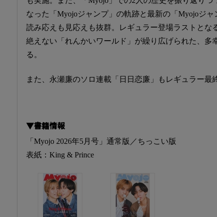
も実施。また、「Myojo」での2人の歴史を振り返り
なった「Myojoジャンプ」の軌跡と最新の「Myojo
読み応えも見応えも抜群。レギュラー登場ラストとな
絶えない「れんかいワールド」が繰り広げられた、多
る。
また、永瀬廉のソロ連載「日日恋廉」もレギュラー最
▼書籍情報
「Myojo 2026年5月号」通常版／ちっこい版
表紙：King & Prince