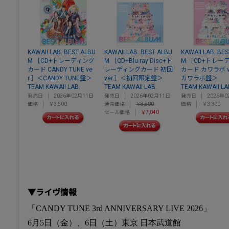
KAWAII LAB. BEST ALBU
KAWAII LAB. BEST ALBU
KAWAII LAB. BE
M ［CD+トレーディング
M ［CD+Blu-ray Disc+ト
M ［CD+トレー
カード CANDY TUNE ve
レーディングカード 初回
カード カワラボ v
r.］＜CANDY TUNE盤＞
ver.］＜初回限定盤＞
カワラボ盤＞
TEAM KAWAII LAB.
TEAM KAWAII LAB.
TEAM KAWAII LA
発売日
2026年02月11日
発売日
2026年02月11日
発売日
2026年0
価格
￥3,500
通常価格
￥8,800
価格
￥3,300
セール価格
￥7,040
▼ライヴ情報
「CANDY TUNE 3rd ANNIVERSARY LIVE 2026」
6月5日（金）、6日（土）東京 日本武道館