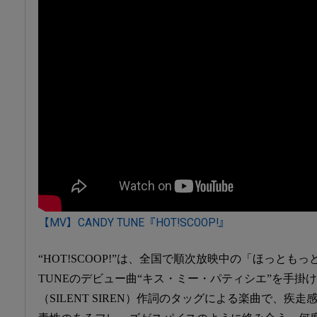
【MV】CANDY TUNE『HOT!SCOOP!』
“HOT!SCOOP!”は、全国で順次放映中の「ほっともっ
TUNEのデビュー曲“キス・ミー・パティシエ”を手掛
（SILENT SIREN）作詞のタッグによる楽曲で、疾