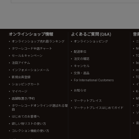
オンラインショップ情報
よくあるご質問 (Q&A)
音
オンラインショップ売れ筋ランキング
オンラインショッピング
ニ
タワーレコード全店チャート
N
配送単位
セール＆キャンペーン
T
注文の確認
注目アイテム
b
キャンセル
インフォメーションメール
in
交換・返品
新規会員登録
T
For International Customers
ショッピングカート
イ
お知らせ
マイページ
K
店舗取置き/予約
Mi
マーケットプレイス
タワーレコードオンラインが選ばれる理
フ
マーケットプレイスはじめてガイド
由
ソ
はじめてのお客様へ
音
欲しい物リストの使い方
コレクション機能の使い方