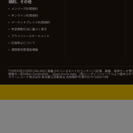
規約、その他
メンバーズ利用規約
オンライン利用規約
マーケットプレイス利用規約
特定商取引法に基づく表示
プライバシーステートメント
広告停止について
酒類販売管理者標識
TOWER RECORDS ONLINEに掲載されているすべてのコンテンツ(記事、画像、音声デ
情報の一部はRovi Corporation.、japan music data、(株)シーディージャーナルより提供
タワーレコード株式会社 東京都公安委員会 古物商許可 第302191605310号