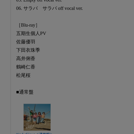
06. サラバ サラバ off vocal ver.
［Blu-ray］
五期生個人PV
佐藤優羽
下田衣珠季
高井俐香
鶴崎仁香
松尾桜
■通常盤