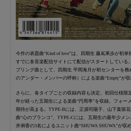
今作の表題曲“Kind of love”は、四期生 藤嶌果歩
すでに各音楽配信サイトにて配信がスタートしている
プリング曲として、四期生 平岡海月が初センターを務め
のアンダー・メンバーの呼称）による楽曲“Empty”が
さらに、各タイプごとの収録内容も決定。初回仕様限定盤
年が経った五期生による楽曲“円周率”を収録。フォー
期待が高まる。TYPE-Bには、正源司陽子、山下葉留
曲“心のブランコ”、TYPE-Cには、五期生の最年少メ
井俐香の3名によるユニット曲“SHUWA SHUWA”が収