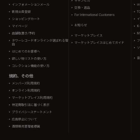
キャンセル
インフォメーションメール
in
交換・返品
新規会員登録
T
For International Customers
ショッピングカート
イ
お知らせ
マイページ
K
店舗取置き/予約
Mi
マーケットプレイス
タワーレコードオンラインが選ばれる理
フ
マーケットプレイスはじめてガイド
由
ソ
はじめてのお客様へ
音
欲しい物リストの使い方
コレクション機能の使い方
規約、その他
メンバーズ利用規約
オンライン利用規約
マーケットプレイス利用規約
特定商取引法に基づく表示
プライバシーステートメント
広告停止について
酒類販売管理者標識