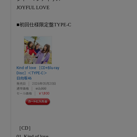
JOYFUL LOVE
■初回仕様限定盤TYPE-C
Kind of love ［CD+Blu-ray
Disc］＜TYPE-C＞
日向坂46
発売日
2026年05月20日
通常価格
￥2,000
セール価格
￥1,800
［CD］
01. Kind of love