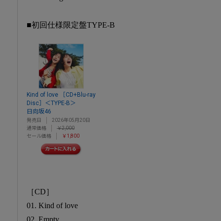
■初回仕様限定盤TYPE-B
Kind of love ［CD+Blu-ray
Disc］＜TYPE-B＞
日向坂46
発売日
2026年05月20日
通常価格
￥2,000
セール価格
￥1,800
［CD］
01. Kind of love
02. Empty