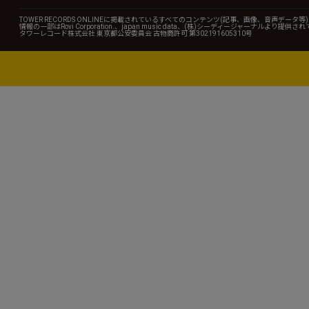
TOWER RECORDS ONLINEに掲載されているすべてのコンテンツ(記事、画像、音声デ
情報の一部はRovi Corporation.、japan music data、(株)シーディージャーナルより提供
タワーレコード株式会社 東京都公安委員会 古物商許可 第302191605310号