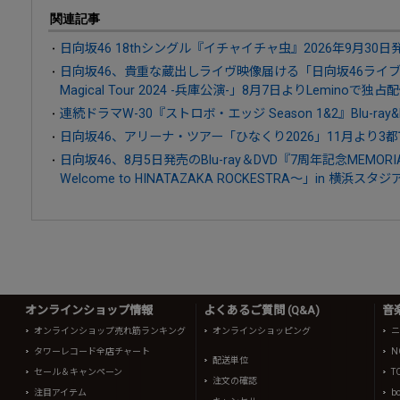
関連記事
日向坂46 18thシングル『イチャイチャ虫』2026年9月30日
日向坂46、貴重な蔵出しライヴ映像届ける「日向坂46ライブア
Magical Tour 2024 -兵庫公演-」8月7日よりLeminoで独占
連続ドラマW-30『ストロボ・エッジ Season 1&2』Blu-ray&
日向坂46、アリーナ・ツアー「ひなくり2026」11月より3
日向坂46、8月5日発売のBlu-ray＆DVD『7周年記念MEMORI
Welcome to HINATAZAKA ROCKESTRA～」in 横
オンラインショップ情報
よくあるご質問 (Q&A)
音
オンラインショップ売れ筋ランキング
オンラインショッピング
ニ
タワーレコード全店チャート
N
配送単位
セール＆キャンペーン
T
注文の確認
注目アイテム
b