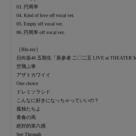
03. 円周率
04. Kind of love off vocal ver.
05. Empty off vocal ver.
06. 円周率 off vocal ver.
［Blu-ray］
日向坂46 五期生「新参者 二〇二五 LIVE at THEATER
空飛ぶ車
アザトカワイイ
One choice
ドレミソラシド
こんなに好きになっちゃっていいの？
孤独たちよ
青春の馬
絶対的第六感
See Through