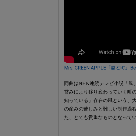
Mrs. GREEN APPLE「風と町」Behind
同曲はNHK連続テレビ小説「風
営みにより移り変わっていく町
知っている」存在の風という、
の産みの苦しみと難しい制作過程
た、とても貴重なものとなって