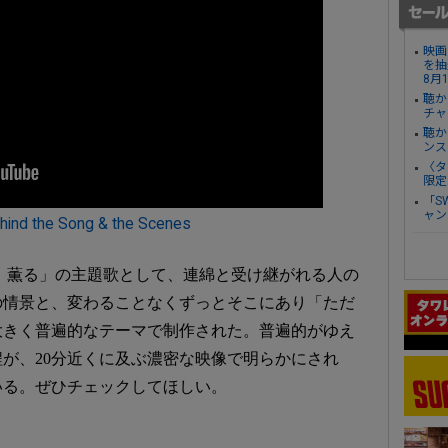
映画
を抽
8月
聴か
チャ
聴か
ンス
〈タ
限定
「S
ャン
 the Song & the Scenes
、薫る」の主題歌として、連綿と受け継がれる人の
の情景と、変わることなくずっとそこにあり「ただ
大きく普遍的なテーマで制作された。普遍的がゆえ
が、20分近くに及ぶ濃密な映像で明らかにされ
いる。ぜひチェックしてほしい。