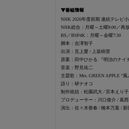
▼番組情報
NHK 2026年度前期 連続テレ
NHK総合：月曜～土曜8:00／再
BS／BSP4K：月曜～金曜7:30
脚本：吉澤智子
出演：見上愛 / 上坂樹里
原案：田中ひかる 『明治のナイ
音楽：野見祐二
主題歌：Mrs. GREEN APPLE “
語り：研ナオコ
制作統括：松園武大 / 宮本えり子
プロデューサー：川口俊介 / 葛西勇
演出：佐々木善春 / 橋本万葉 / 新