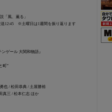
ビ小説「風、薫る」
放送12:45 ※土曜日は1週間を振り返ります
チンゲール 大関和物語』
風と町”
也 / 松田恭典 / 土屋勝裕
田真三 / 松本仁志 ほか