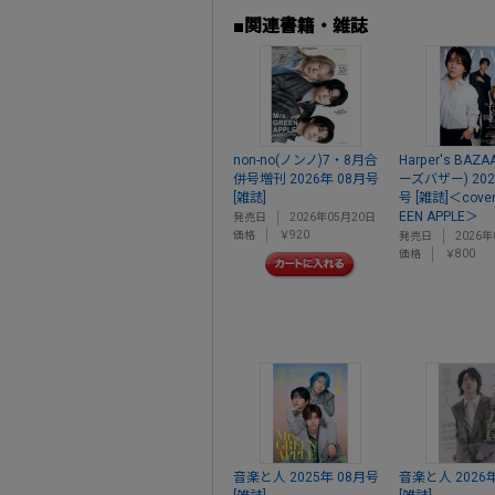
■関連書籍・雑誌
non-no(ノンノ)7・8月合
Harper's BA
併号増刊 2026年 08月号
ーズバザー) 202
[雑誌]
号 [雑誌]＜cover:
EEN APPLE＞
発売日
2026年05月20日
価格
￥920
発売日
2026年
価格
￥800
音楽と人 2025年 08月号
音楽と人 2026