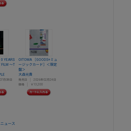
10 YEARS
OITOMA ［GOODS+ミュ
 FILM ～T
ージックカード］＜限定
盤＞
PLE
大森元貴
07月08日
発売日
2026年02月24日
価格
￥13,200
 ニュース