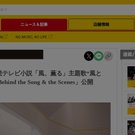
ニュース＆記事
店舗情報
ki
NO MUSIC, NO LIFE.
LE、連続テレビ小説「風、薫る」主題歌“風と
 the Song & the Scenes」公開