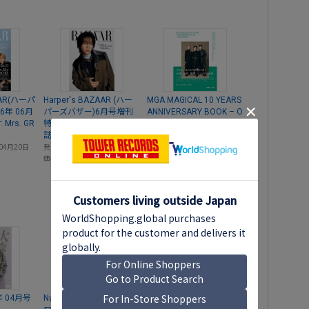
ZAAR(ハーパ
Harper's BAZAAR (ハー
MGA MAGICAL 10 YEARS
6年 06月
パーズバザー)6月号増刊
ANNIVERSARY BOOK – O
 Mrs. GR
特別版 2026年 06月号 [雑
UR STORY –
誌]＜大森元貴特別版＞
Mrs. GREEN APPLE
04月20日
発売日
2026年04月20日
発売日
2026年02月28日
価格
￥800
価格
￥4,400
年 04月号
Numero TOKYO (ヌメ