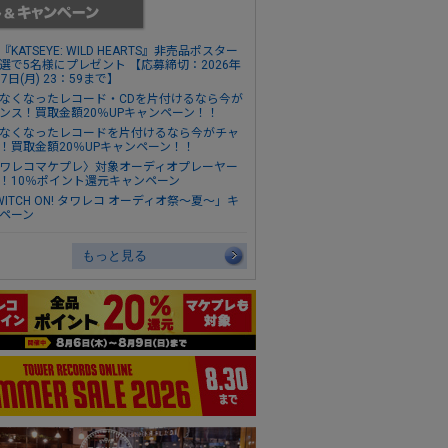
『KATSEYE: WILD HEARTS』非売品ポスター
選で5名様にプレゼント 【応募締切：2026年
17日(月) 23：59まで】
なくなったレコード・CDを片付けるなら今が
ンス！買取金額20％UPキャンペーン！！
なくなったレコードを片付けるなら今がチャ
！買取金額20％UPキャンペーン！！
ワレコマケプレ〉対象オーディオプレーヤー
！10％ポイント還元キャンペーン
WITCH ON! タワレコ オーディオ祭～夏～」キ
ペーン
もっと見る