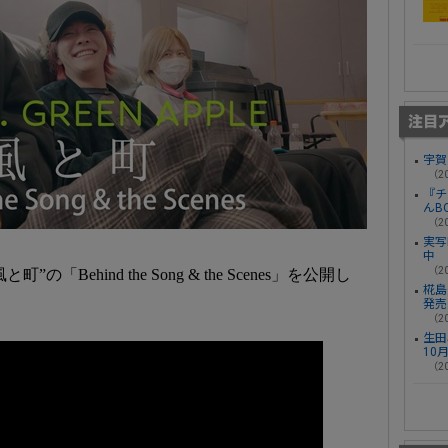
宇賀
（20
『チ
んB
（20
実写
中
（20
町”の「Behind the Song & the Scenes」を公開し
椛島光
発売
（20
生田
10
（20