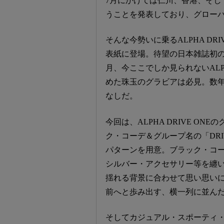
7月にかけては仁川、香港、そし
うことを発表しており、グロー
そんな今勢いに乗るALPHA DRI
表紙に登場。待望の日本雑誌初
月、今ここでしか見られないALPH
めた珠玉のグラビアは必見。数
なしだ。
今回は、ALPHA DRIVE O
ク・コーデ＆グループ名の「DR
パターンを用意。ブラック・コ
シルバー・アクセサリー等を纏
揺れる背景に合わせて思い思い
前へと歩み出す、横一列に並ん
そしてカジュアル・スポーティ・コー