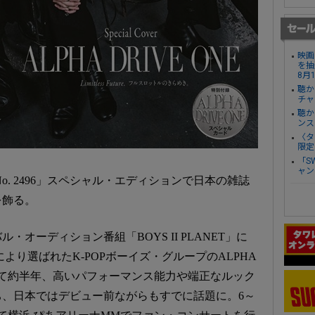
映画
を抽
8月
聴か
チャ
聴か
ンス
〈タ
限定
「S
ャン
an No. 2496」スペシャル・エディションで日本の雑誌
を飾る。
・オーディション番組「BOYS II PLANET」に
により選ばれたK-POPボーイズ・グループのALPHA
ーして約半年、高いパフォーマンス能力や端正なルック
、日本ではデビュー前ながらもすでに話題に。6～