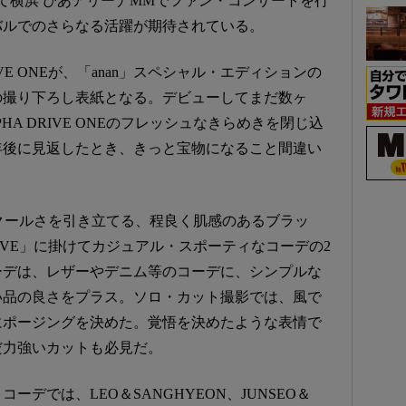
て横浜 ぴあアリーナMMでファン・コンサートを行
バルでのさらなる活躍が期待されている。
VE ONEが、「anan」スペシャル・エディションの
の撮り下ろし表紙となる。デビューしてまだ数ヶ
A DRIVE ONEのフレッシュなきらめきを閉じ込
年後に見返したとき、きっと宝物になること間違い
NEのクールさを引き立てる、程良く肌感のあるブラッ
IVE」に掛けてカジュアル・スポーティなコーデの2
ーデは、レザーやデニム等のコーデに、シンプルな
い品の良さをプラス。ソロ・カット撮影では、風で
にポージングを決めた。覚悟を決めたような表情で
だ力強いカットも必見だ。
デでは、LEO＆SANGHYEON、JUNSEO＆