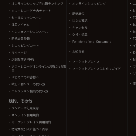
オンラインショップ売れ筋ランキング
オンラインショッピング
ニ
タワーレコード全店チャート
N
配送単位
セール＆キャンペーン
T
注文の確認
注目アイテム
b
キャンセル
インフォメーションメール
in
交換・返品
新規会員登録
T
For International Customers
ショッピングカート
イ
お知らせ
マイページ
K
店舗取置き/予約
Mi
マーケットプレイス
タワーレコードオンラインが選ばれる理
フ
マーケットプレイスはじめてガイド
由
ソ
はじめてのお客様へ
音
欲しい物リストの使い方
コレクション機能の使い方
規約、その他
メンバーズ利用規約
オンライン利用規約
マーケットプレイス利用規約
特定商取引法に基づく表示