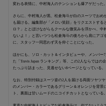
変わる表情に、中村海人のテンションも爆アゲだった
さらに、中村海人が黒、松倉海斗が白のスーツでおめ
も届ける。編集部が「メロい笑顔」をリクエストする
ロ？」ととぼけながらもクールな微笑みを浮かべ、中
ないよ！」と言いつつも松倉海斗の後ろから肩にアゴ
に、スタッフ一同思わず天を仰ぐことになった。
ほかにも、ソロ・カット＆インタビューや、メンバー7
た「Travis Japan ランキング」等、この2人ならで
たっぷり詰まった、見逃せない8ページとなっている。
なお、特別付録はスーツ姿の2人を届ける両面ツヤツ
のメンバー・カラーであるグリーン＆オレンジを背景
ト、裏面は甘いムードのニコイチカットとなっている
素直な中村海人とピュアな松倉海斗は、似てないようで似