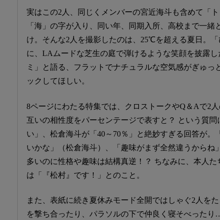
実はこの2人、同じくメンバーの宮近海斗も含めて「
「海」の字が入り、同い年、同期入所、高校まで一緒
け。そんな2人を撮影したのは、25℃を超える夏日。
に、LAムードな芝生の庭で弾けるような笑顔を披露し
ミ」と語る、フラットでナチュラルな空気感がぎゅっ
ックしてほしい。
8ページにわたる特集では、クロストークやQ＆Aで2
互いの相性度をパーセンテージで表すと？ という質問
い」、松倉海斗が「40～70％」と絶妙すぎる回答が
いかな」（松倉海斗）、「趣味がまず全然違うからね
多いのに性格や趣味は結構真逆！？ ちなみに、本人た
は「『松村』です！」とのこと。
また、表紙に続き夏休みモード全開ではしゃぐ2人を
を撃ち合ったり、パラソルの下で仲良く寝そべったり