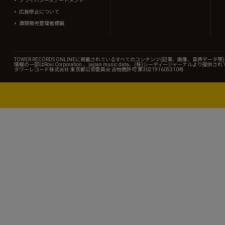
プライバシーステートメント
広告停止について
酒類販売管理者標識
TOWER RECORDS ONLINEに掲載されているすべてのコンテンツ(記事、画像、音声デ
情報の一部はRovi Corporation.、japan music data、(株)シーディージャーナルより提供
タワーレコード株式会社 東京都公安委員会 古物商許可 第302191605310号