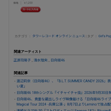
価格
￥1,200
カテゴリ ：
タワーレコード オンライン ニュース
| タグ ：
Girl's Po
関連アーティスト
正源司陽子
,
清水理央
,
日向坂46
関連記事
渡辺莉奈（日向坂46）、「B.L.T. SUMMER CANDY 2
い夏」
日向坂46 18thシングル『イチャイチャ虫』2026年9月30日
日向坂46、貴重な蔵出しライヴ映像届ける「日向坂46ライブア
Magical Tour 2024 -兵庫公演-」8月7日よりLeminoで独占
連続ドラマW-30『ストロボ・エッジ Season 1&2』Blu-ray&