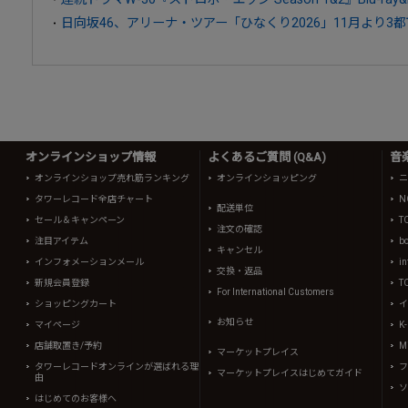
日向坂46、アリーナ・ツアー「ひなくり2026」11月より3
オンラインショップ情報
よくあるご質問 (Q&A)
音
オンラインショップ売れ筋ランキング
オンラインショッピング
ニ
タワーレコード全店チャート
N
配送単位
セール＆キャンペーン
T
注文の確認
注目アイテム
b
キャンセル
インフォメーションメール
in
交換・返品
新規会員登録
T
For International Customers
ショッピングカート
イ
お知らせ
マイページ
K
店舗取置き/予約
Mi
マーケットプレイス
タワーレコードオンラインが選ばれる理
フ
マーケットプレイスはじめてガイド
由
ソ
はじめてのお客様へ