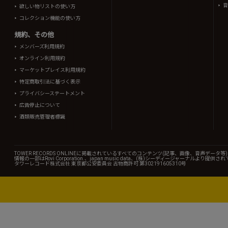
音
欲しい物リストの使い方
コレクション機能の使い方
規約、その他
メンバーズ利用規約
オンライン利用規約
マーケットプレイス利用規約
特定商取引法に基づく表示
プライバシーステートメント
広告停止について
酒類販売管理者標識
TOWER RECORDS ONLINEに掲載されているすべてのコンテンツ(記事、画像、音声デ
情報の一部はRovi Corporation.、japan music data、(株)シーディージャーナルより提供
タワーレコード株式会社 東京都公安委員会 古物商許可 第302191605310号