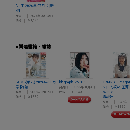
B.L.T. 2026年 07月号 [雑
誌]
発売日
2026年05月28日
価格
￥1,430
■関連書籍・雑誌
BOMB(ボム) 2026年 03月
blt graph. vol.109
TRIANGLE magaz
号 [雑誌]
＜日向坂46 正源
発売日
2025年01月31日
over＞
価格
￥1,430
発売日
2026年02月09日
講談社
価格
￥1,560
発売日
2024年0
価格
￥1,980