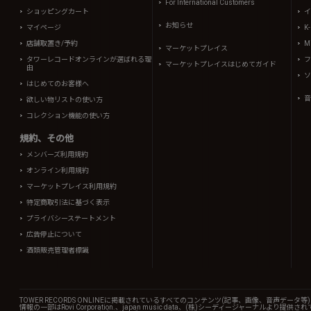
For International Customers
ショッピングカート
イ
お知らせ
マイページ
K
店舗取置き/予約
Mi
マーケットプレイス
タワーレコードオンラインが選ばれる理
フ
マーケットプレイスはじめてガイド
由
ソ
はじめてのお客様へ
音
欲しい物リストの使い方
コレクション機能の使い方
規約、その他
メンバーズ利用規約
オンライン利用規約
マーケットプレイス利用規約
特定商取引法に基づく表示
プライバシーステートメント
広告停止について
酒類販売管理者標識
TOWER RECORDS ONLINEに掲載されているすべてのコンテンツ(記事、画像、音声デ
情報の一部はRovi Corporation.、japan music data、(株)シーディージャーナルより提供