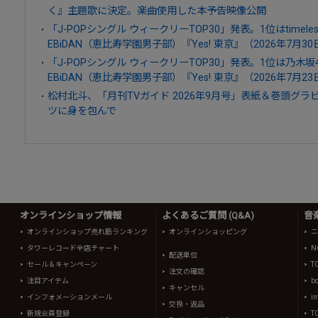
く』主題歌に決定。楽曲使用した本予告映像公開
「J-POPシングル ウィークリーTOP30」発表。1位はtime
EBiDAN（恵比寿学園男子部）『Yes! 東京』（2026年7月3
「J-POPシングル ウィークリーTOP30」発表。1位は乃木
EBiDAN（恵比寿学園男子部）『Yes! 東京』（2026年7月2
松村北斗、「月刊TVガイド 2026年9月号」表紙＆巻頭グ
ツに身を包んで
オンラインショップ情報
よくあるご質問 (Q&A)
音
オンラインショップ売れ筋ランキング
オンラインショッピング
ニ
タワーレコード全店チャート
N
配送単位
セール＆キャンペーン
T
注文の確認
注目アイテム
b
キャンセル
インフォメーションメール
in
交換・返品
新規会員登録
T