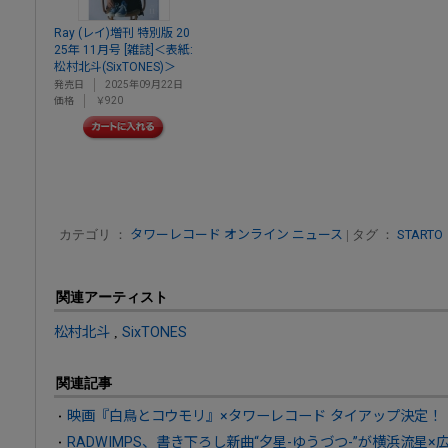
Ray (レイ)増刊 特別版 20
25年 11月号 [雑誌]＜表紙:
松村北斗(SixTONES)＞
発売日
2025年09月22日
価格
￥920
カテゴリ ：
タワーレコード オンライン ニュース
| タグ ：
STARTO
関連アーティスト
松村北斗
,
SixTONES
関連記事
映画『白鳥とコウモリ』×タワーレコード タイアップ決定！
RADWIMPS、書き下ろし新曲“夕星-ゆうづつ-”が横浜流