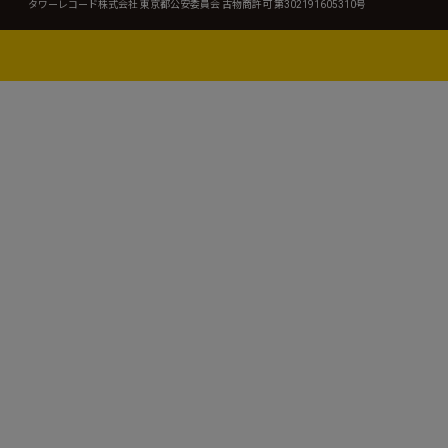
タワーレコード株式会社 東京都公安委員会 古物商許可 第302191605310号