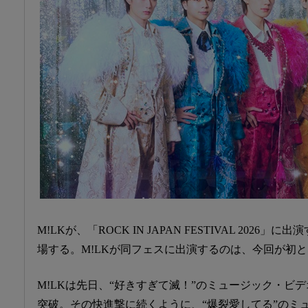
M!LKが、「ROCK IN JAPAN FESTIVAL 2026
場する。M!LKが同フェスに出演するのは、今回が初
M!LKは先日、“好きすぎて滅！”のミュージック・ビ
突破。その快進撃に続くように、“爆裂愛してる”のミュー