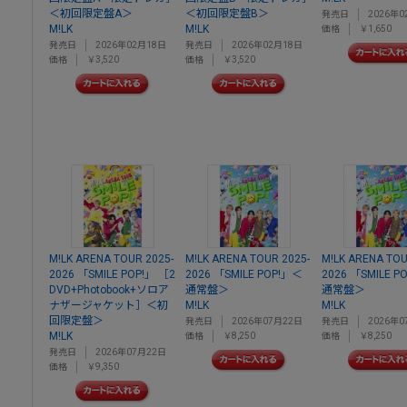
＜初回限定盤A＞
＜初回限定盤B＞
発売日
2026年0
M!LK
M!LK
価格
￥1,650
発売日
2026年02月18日
発売日
2026年02月18日
価格
￥3,520
価格
￥3,520
M!LK ARENA TOUR 2025-
M!LK ARENA TOUR 2025-
M!LK ARENA TOU
2026 「SMILE POP!」 ［2
2026 「SMILE POP!」＜
2026 「SMILE P
DVD+Photobook+ソロア
通常盤＞
通常盤＞
ナザージャケット］＜初
M!LK
M!LK
回限定盤＞
発売日
2026年07月22日
発売日
2026年0
M!LK
価格
￥8,250
価格
￥8,250
発売日
2026年07月22日
価格
￥9,350