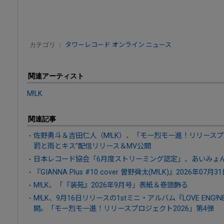
カテゴリ ：
タワーレコード オンライン ニュース
関連アーティスト
M!LK
関連記事
佐野勇斗＆吉田仁人（M!LK）、「モー烈モー進！リリースプ
罰と雨とキス”配信リリース＆MV公開
日本レコード協会「6月度ストリーミング認定」、あいみょん
『GIANNA Plus #10 cover 曽野舜太(M!LK)』2026年07月
M!LK、「『装苑』2026年9月号」表紙＆巻頭飾る
M!LK、9月16日リリースの1stミニ・アルバム『LOVE ENG!NE』よ
開。「モー烈モー進！リリースプロジェクト2026」第4弾