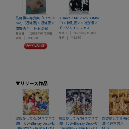
佐野勇斗写真集「Here, N
S Cawaii! ME 2025 SUMM
ow!」(通常版)＜通常版＞
ER＜特別版＞＜特別版＞
イマジカインフォス
、
佐野勇斗
尾身沙紀
発売日
2025年07月08日
発売日
2024年07月30日
価格
￥1,650
価格
￥3,300
▼リリース作品
爆裂愛してる/好きすぎて
爆裂愛してる/好きすぎて
爆裂愛してる/好
滅! ［CD+Blu-ray Disc+初
滅! ［CD+Blu-ray Disc+初
滅!＜通常盤＞
回限定盤A・限定トレカ］
回限定盤B・限定トレカ］
M!LK