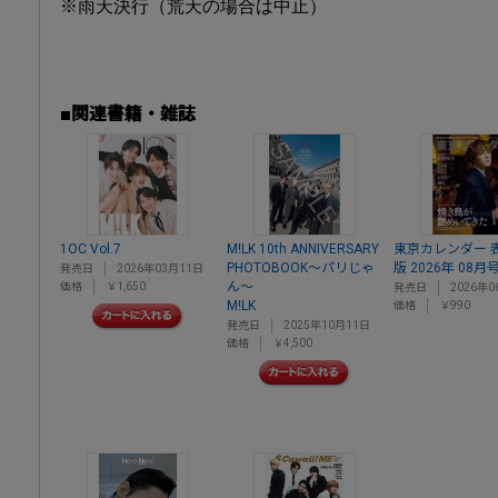
※雨天決行（荒天の場合は中止）
■関連書籍・雑誌
1OC Vol.7
M!LK 10th ANNIVERSARY
東京カレンダー 
PHOTOBOOK～パリじゃ
版 2026年 08月号
発売日
2026年03月11日
ん～
価格
￥1,650
発売日
2026年0
M!LK
価格
￥990
発売日
2025年10月11日
価格
￥4,500