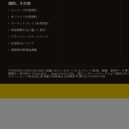
規約、その他
メンバーズ利用規約
オンライン利用規約
マーケットプレイス利用規約
特定商取引法に基づく表示
プライバシーステートメント
広告停止について
酒類販売管理者標識
TOWER RECORDS ONLINEに掲載されているすべてのコンテンツ(記事、画像、音声デ
情報の一部はRovi Corporation.、japan music data、(株)シーディージャーナルより提供
タワーレコード株式会社 東京都公安委員会 古物商許可 第302191605310号