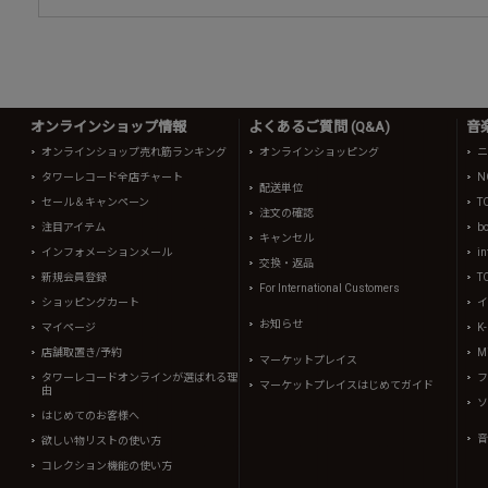
オンラインショップ情報
よくあるご質問 (Q&A)
音
オンラインショップ売れ筋ランキング
オンラインショッピング
ニ
タワーレコード全店チャート
N
配送単位
セール＆キャンペーン
T
注文の確認
注目アイテム
b
キャンセル
インフォメーションメール
in
交換・返品
新規会員登録
T
For International Customers
ショッピングカート
イ
お知らせ
マイページ
K
店舗取置き/予約
Mi
マーケットプレイス
タワーレコードオンラインが選ばれる理
フ
マーケットプレイスはじめてガイド
由
ソ
はじめてのお客様へ
音
欲しい物リストの使い方
コレクション機能の使い方