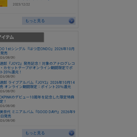
2023/12/22
もっと見る
ONDO 1stシングル『はつ恋ONDO』2026年10月
日発売
26/08/09）
達郎『JOY2』発売記念！対象のアナログレコ
・カセットテープがオンライン期間限定でポ
ト20％還元！
26/08/09）
達郎 ライブアルバム『JOY2』2026年10月14
売 オンライン期間限定：ポイント20％還元
26/08/09）
ACKPINKのデビュー10周年を記念した限定特典
定！
26/08/08）
美奈代 ミニアルバム『GOOD DAY!!』2026年9
3日発売
26/08/08）
もっと見る