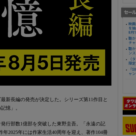
映画
を抽
8月
聴か
チャ
聴か
ンス
〈タ
限定
「S
ャン
最新長編の発売が決定した。シリーズ第11作目と
の記憶」。
内累計発行部数1億部を突破した東野圭吾。「永遠の記
年2025年には作家生活40周年を迎え、著作104冊