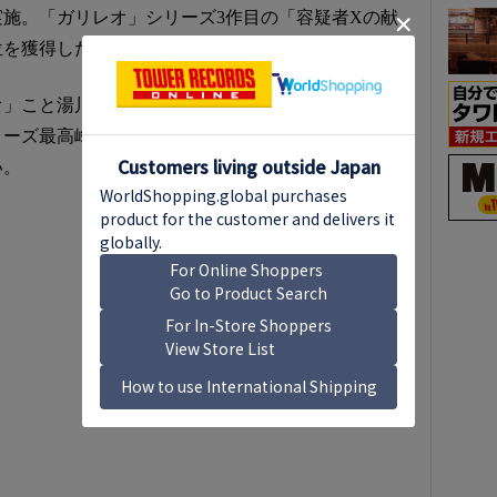
施。「ガリレオ」シリーズ3作目の「容疑者Xの献
位を獲得した。
オ」こと湯川学が登場してちょうど30年。最新作
リーズ最高峰の謎が届けられる。進化し続ける「ガ
い。