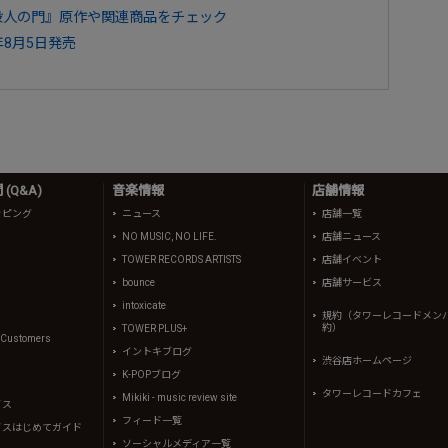
殺人の門』原作や関連商品をチェック
年8月5日発売
(Q&A)
音楽情報
店舗情報
ッピング
ニュース
店舗一覧
NO MUSIC, NO LIFE.
店舗ニュース
TOWER RECORDS ARTISTS
店舗イベント
bounce
店舗サービス
intoxicate
規約（タワーレコードメン
約）
TOWER PLUS+
l Customers
イントキブログ
渋谷店ホームページ
K-POPブログ
タワーレコードカフェ
Mikiki - music review site
イス
フィード一覧
イスはじめてガイド
ソーシャルメディア一覧