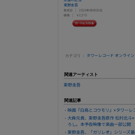
永遠の記憶
東野圭吾
発売日
2026年08月05日
価格
￥2,310
カテゴリ ：
タワーレコード オンライン
関連アーティスト
東野圭吾
関連記事
映画『白鳥とコウモリ』×タワーレ
大森元貴、東野圭吾原作 松村北斗
ろし。本予告映像で楽曲一部公開
東野圭吾、「ガリレオ」シリーズ最