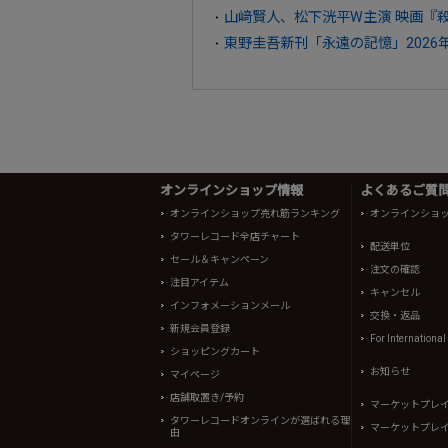
山﨑賢人、松下洸平W主演 映画『
東野圭吾新刊「永遠の記憶」2026
オンラインショップ情報
よくあるご質問 
オンラインショップ売れ筋ランキング
オンラインショ
タワーレコード全店チャート
配送単位
セール＆キャンペーン
注文の確認
注目アイテム
キャンセル
インフォメーションメール
交換・返品
新規会員登録
For Internationa
ショッピングカート
お知らせ
マイページ
店舗取置き/予約
マーケットプレ
タワーレコードオンラインが選ばれる理
マーケットプレ
由