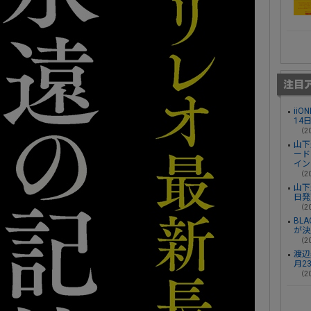
ii
14
（20
山下
ード
イン
（20
山下
日発
（20
BL
が決
（20
渡辺
月2
（20