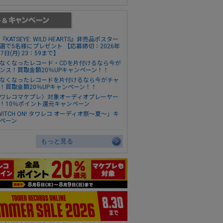
『KATSEYE: WILD HEARTS』非売品ポスター
選で5名様にプレゼント 【応募締切：2026年
17日(月) 23：59まで】
なくなったレコード・CDを片付けるなら今が
ンス！買取金額20％UPキャンペーン！！
なくなったレコードを片付けるなら今がチャ
！買取金額20％UPキャンペーン！！
ワレコマケプレ〉対象オーディオプレーヤー
！10％ポイント還元キャンペーン
WITCH ON! タワレコ オーディオ祭～夏～」キ
ペーン
もっと見る