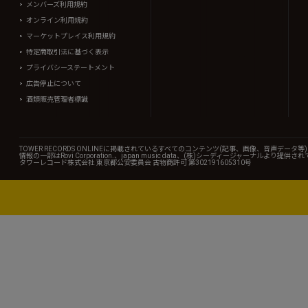
メンバーズ利用規約
オンライン利用規約
マーケットプレイス利用規約
特定商取引法に基づく表示
プライバシーステートメント
広告停止について
酒類販売管理者標識
TOWER RECORDS ONLINEに掲載されているすべてのコンテンツ(記事、画像、音声デ
情報の一部はRovi Corporation.、japan music data、(株)シーディージャーナルより提供
タワーレコード株式会社 東京都公安委員会 古物商許可 第302191605310号