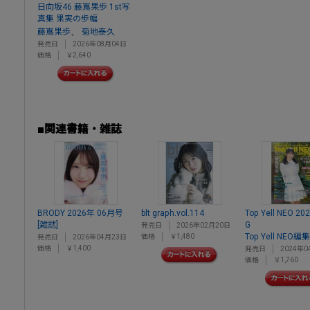
日向坂46 藤嶌果歩 1st写
真集 果実の歩幅
、
藤嶌果歩
菊地泰久
発売日
2026年08月04日
価格
￥2,640
■関連書籍・雑誌
BRODY 2026年 06月号
blt graph.vol.114
Top Yell NEO 20
[雑誌]
G
発売日
2026年02月20日
Top Yell NEO編
価格
￥1,480
発売日
2026年04月23日
価格
￥1,400
発売日
2024年0
価格
￥1,760