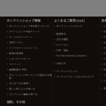
オンラインショップ情報
よくあるご質問 (Q&A)
音
オンラインショップ売れ筋ランキング
オンラインショッピング
ニ
タワーレコード全店チャート
N
配送単位
セール＆キャンペーン
T
注文の確認
注目アイテム
b
キャンセル
インフォメーションメール
in
交換・返品
新規会員登録
T
For International Customers
ショッピングカート
イ
お知らせ
マイページ
K
店舗取置き/予約
Mi
マーケットプレイス
タワーレコードオンラインが選ばれる理
フ
マーケットプレイスはじめてガイド
由
ソ
はじめてのお客様へ
音
欲しい物リストの使い方
コレクション機能の使い方
規約、その他