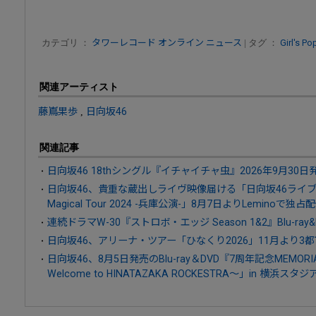
カテゴリ ：
タワーレコード オンライン ニュース
| タグ ：
Girl's Po
関連アーティスト
藤嶌果歩
,
日向坂46
関連記事
日向坂46 18thシングル『イチャイチャ虫』2026年9月30日
日向坂46、貴重な蔵出しライヴ映像届ける「日向坂46ライブア
Magical Tour 2024 -兵庫公演-」8月7日よりLeminoで独占
連続ドラマW-30『ストロボ・エッジ Season 1&2』Blu-ray&
日向坂46、アリーナ・ツアー「ひなくり2026」11月より3
日向坂46、8月5日発売のBlu-ray＆DVD『7周年記念MEMORI
Welcome to HINATAZAKA ROCKESTRA～」in 横