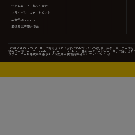
特定商取引法に基づく表示
プライバシーステートメント
広告停止について
酒類販売管理者標識
TOWER RECORDS ONLINEに掲載されているすべてのコンテンツ(記事、画像、音声デ
情報の一部はRovi Corporation.、japan music data、(株)シーディージャーナルより提供
タワーレコード株式会社 東京都公安委員会 古物商許可 第302191605310号