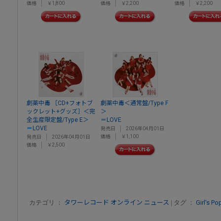
価格
￥1,800
価格
￥2,200
価格
￥2,200
劇薬中毒 ［CD+フォトブ
劇薬中毒＜通常盤/Type F
ックレット+グッズ］＜完
＞
全生産限定盤/Type E＞
＝LOVE
＝LOVE
発売日
2026年04月01日
価格
￥1,100
発売日
2026年04月01日
価格
￥2,500
カテゴリ ：
タワーレコード オンライン ニュース
| タグ ：
Girl's Po