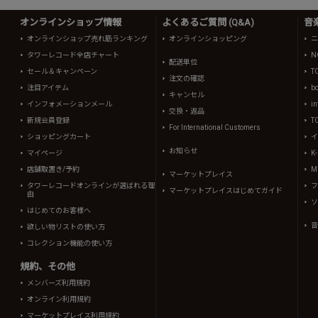
オンラインショップ情報
よくあるご質問 (Q&A)
音
オンラインショップ売れ筋ランキング
オンラインショッピング
ニ
タワーレコード全店チャート
N
配送単位
セール＆キャンペーン
T
注文の確認
注目アイテム
b
キャンセル
インフォメーションメール
in
交換・返品
新規会員登録
T
For International Customers
ショッピングカート
イ
お知らせ
マイページ
K
店舗取置き/予約
Mi
マーケットプレイス
タワーレコードオンラインが選ばれる理
フ
マーケットプレイスはじめてガイド
由
ソ
はじめてのお客様へ
音
欲しい物リストの使い方
コレクション機能の使い方
規約、その他
メンバーズ利用規約
オンライン利用規約
マーケットプレイス利用規約