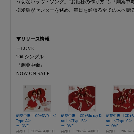
う切ないラヴ・ソング。“お姫様の作り方”も『劇薬中
樹愛羅がセンターを務め、毎日を頑張る全ての人へ贈
▼リリース情報
＝LOVE
20thシングル
『劇薬中毒』
NOW ON SALE
劇薬中毒 ［CD+DVD］＜
劇薬中毒 ［CD+Blu-ray Di
劇薬中毒 ［CD+Blu
Type A＞
sc］＜Type B＞
sc］＜Type C＞
＝LOVE
＝LOVE
＝LOVE
発売日
2026年04月01日
発売日
2026年04月01日
発売日
2026年0