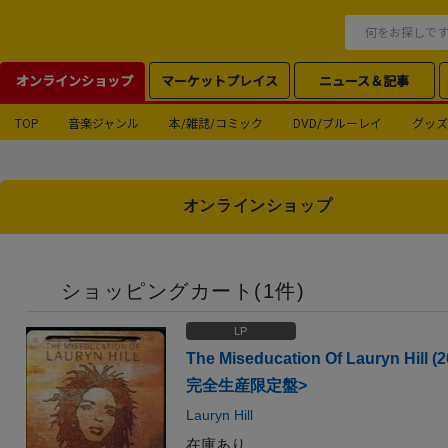
オンラインショップ
マーケットプレイス
ニュース＆記事
TOP
音楽ジャンル
本/雑誌/コミック
DVD/ブルーレイ
グッズ
オンラインショップ
ショッピングカート(
1
件)
LP
The Miseducation Of Lauryn Hill (2
完全生産限定盤>
Lauryn Hill
在庫あり