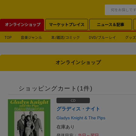
オンラインショップ
マーケットプレイス
ニュース＆記事
TOP
音楽ジャンル
本/雑誌/コミック
DVD/ブルーレイ
グッズ
オンラインショップ
ショッピングカート(
1
件)
CD
グラディス・ナイト
Gladys Knight & The Pips
在庫あり
発送目安：
当日～翌日