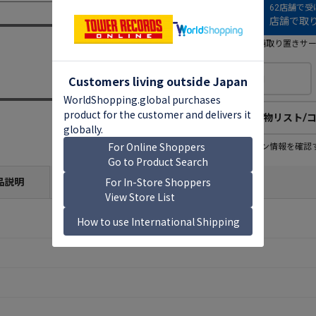
62店舗で
店舗で取り
店舗取り置きサ
欲しい物リストに追加
欲しい物リスト/
欲しい物リスト登録者
この商品のコレクション情報を確認
23
人
(公開：0人)
品説明