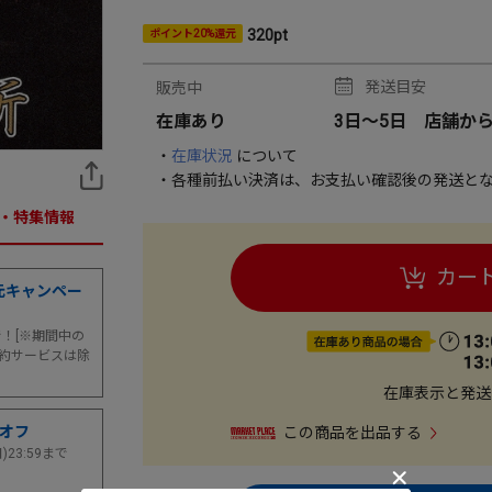
320pt
ポイント20%還元
発送目安
販売中
在庫あり
3日～5日
店舗か
・
在庫状況
について
・各種前払い決済は、お支払い確認後の発送とな
・特集情報
カー
元キャンペー
まで！[※期間中の
約サービスは除
在庫表示と発送
％オフ
この商品を出品する
日)23:59まで
。