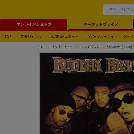
オンラインショップ
マーケットプレイス
TOP
音楽ジャンル
本/雑誌/コミック
DVD/ブルーレイ
グッズ
TOP
ブッダ・ブランド
CCCDアルバム
人間発電所 [CCCD]