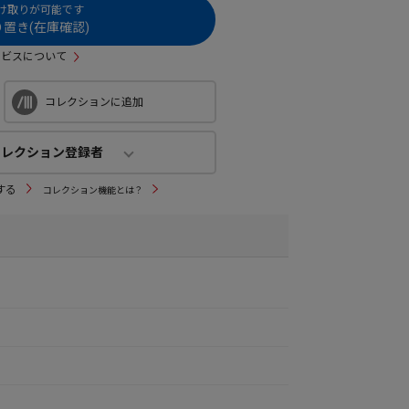
受け取りが可能です
置き(在庫確認)
ービスについて
コレクションに追加
コレクション登録者
コレクション登録者
する
コレクション機能とは？
6
人
(公開：
2人
)