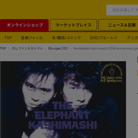
オンラインショップ
マーケットプレイス
ニュース＆記事
TOP
音楽ジャンル
本/雑誌/コミック
DVD/ブルーレイ
グッズ
TOP
エレファントカシマシ
Blu-spec CD2
the elephant kashimashi 25th anniversar