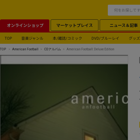
オンラインショップ
マーケットプレイス
ニュース＆記事
TOP
音楽ジャンル
本/雑誌/コミック
DVD/ブルーレイ
グッズ
TOP
American Football
CDアルバム
American Football: Deluxe Edition