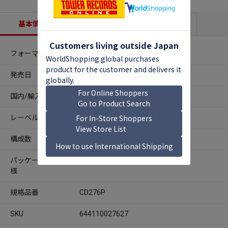
基本情報
収録内容
商品説明
フォーマット
CDアルバム
発売日
2014年05月16日
国内/輸入
輸入
レーベル
Polyvinyl Records
構成数
2
パッケージ仕
デジパック
様
規格品番
CD276P
SKU
644110027627