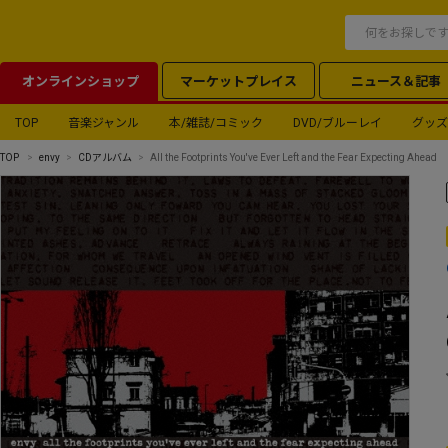
オンラインショップ
マーケットプレイス
ニュース＆記事
TOP
音楽ジャンル
本/雑誌/コミック
DVD/ブルーレイ
グッズ
TOP
envy
CDアルバム
All the Footprints You've Ever Left and the Fear Expecting Ahead