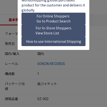
基本情報
収録内容
商品説明
フォーマット
CDアルバム
発売日
2018年07月18日
国内/輸入
国内
レーベル
SONZAI RECORDS
構成数
1
パッケージ仕
紙ジャケット
様
規格品番
SZ-002