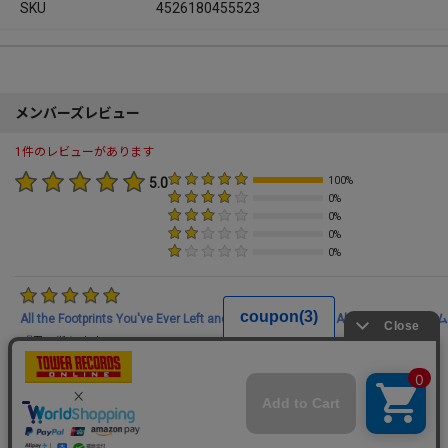
SKU
4526180455523
メンバーズレビュー
1件のレビューがあります
5.0
100%
0%
0%
0%
0%
All the Footprints You've Ever Left and the Fear Expecting Ahead｜CDアルバム
『君の靴と未来』
孤高の激情ハードコアバンドの2nd。
絶望の淵から希望の光と激情が押し寄せる1枚。
2020/04/28
630さん
この商品をレビューする