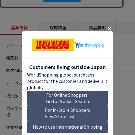
基本情報
収録内容
商品説明
フォーマット
LPレコード
発売日
2025年09月24日
国内/輸入
国内
レーベル
ユニバーサルミュージック
構成数
2
パッケージ仕
-
様
規格品番
UCJJ-9019