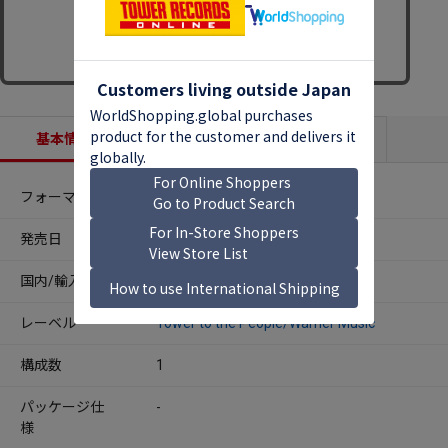
基本情報
収録内容
商品説明
フォーマット
CDアルバム
発売日
2020年12月23日
国内/輸入
国内
レーベル
Tower to the People/Warner Music
構成数
1
パッケージ仕
-
様