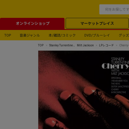
オンラインショップ
マーケットプレイス
TOP
音楽ジャンル
本/雑誌/コミック
DVD/ブルーレイ
グッズ
TOP
Stanley Turrentine
、
Milt Jackson
LPレコード
Cher