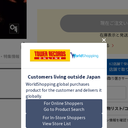
現在ご注文い
在庫表示と発送
この商品を出品する
・特集情報
62店舗で
店舗で取り
店舗取り置きサ
欲しい物リストに追加
欲しい物リスト/
欲しい物リスト登録者
この商品のコレクション情報を確認
1
人
(公開：0人)