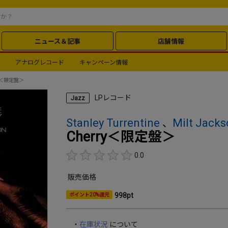
ニュース＆記事
店舗情報
アナログレコード
キャンペーン情報
ry＜限定盤＞
LPレコード
Jazz
Stanley Turrentine
Milt Jack
、
Cherry＜限定盤＞
0.0
販売価格
998pt
ポイント20%還元
・
在庫状況
について