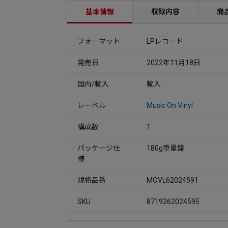
基本情報
収録内容
商
フォーマット
LPレコード
発売日
2022年11月18日
国内/輸入
輸入
レーベル
Music On Vinyl
構成数
1
パッケージ仕
180g重量盤
様
規格品番
MOVL62024591
SKU
8719262024595