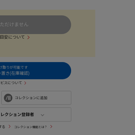
ただけません
目安について
受け取りが可能です
置き(在庫確認)
ービスについて
コレクションに追加
コレクション登録者
コレクション登録者
する
コレクション機能とは？
1
人
(公開：
1人
)