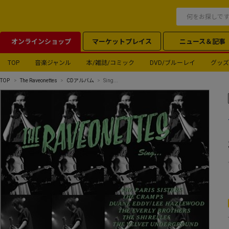
オンラインショップ
マーケットプレイス
ニュース＆記事
TOP
音楽ジャンル
本/雑誌/コミック
DVD/ブルーレイ
グッズ
TOP
The Raveonettes
CDアルバム
Sing...