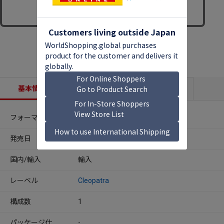
基本情報
収録内容
商品説明
フォーマット
CDアルバム
発売日
2024年07月19日
国内/輸入
輸入
レーベル
Cleopatra
構成数
1
パッケージ仕
-