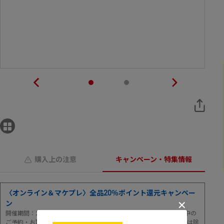
購入上の注意
キャンペーン・特集情報
〈オンライン＆マケプレ〉全品20％ポイント還元キャンペー
ン
開催期間：2026年8月6日(木)0:00～8月9日(日)23:59まで！[※期間中の
ご予約・お取り寄せ・ご注文が対象 ※店舗取置・店舗予約サービスは除