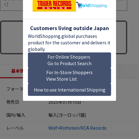
く]
基本情報
収録内容
商品説明
フォーマット
LPレコード
発売日
2025年01月10日
国内/輸入
輸入(ヨーロッパ盤)
レーベル
Wolf+Rothstein/RCA Records